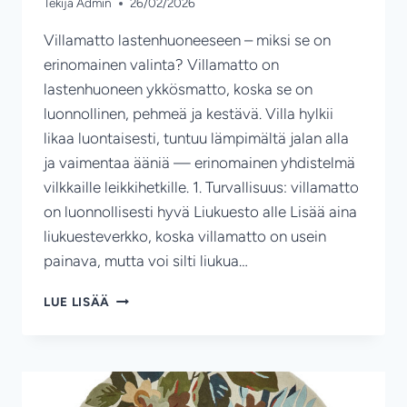
Tekijä
Admin
26/02/2026
Villamatto lastenhuoneeseen – miksi se on
erinomainen valinta? Villamatto on
lastenhuoneen ykkösmatto, koska se on
luonnollinen, pehmeä ja kestävä. Villa hylkii
likaa luontaisesti, tuntuu lämpimältä jalan alla
ja vaimentaa ääniä — erinomainen yhdistelmä
vilkkaille leikkihetkille. 1. Turvallisuus: villamatto
on luonnollisesti hyvä Liukuesto alle Lisää aina
liukuesteverkko, koska villamatto on usein
painava, mutta voi silti liukua…
LASTEN
LUE LISÄÄ
VILLAMATTO:
TURVALLINEN,
LÄMMIN
JA
LUONNOLLINEN