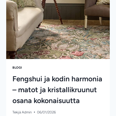
SUUNNITTELIJAN
TEHTÄVÄ
ON
VAIN
AUTTAA
SINUA
LÖYTÄMÄÄN
OMA
POLKUSI
BLOGI
Fengshui ja kodin harmonia
– matot ja kristallikruunut
osana kokonaisuutta
Tekijä
Admin
06/01/2026