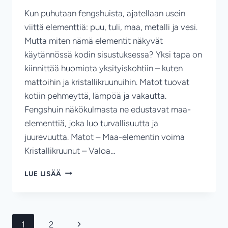
Kun puhutaan fengshuista, ajatellaan usein
viittä elementtiä: puu, tuli, maa, metalli ja vesi.
Mutta miten nämä elementit näkyvät
käytännössä kodin sisustuksessa? Yksi tapa on
kiinnittää huomiota yksityiskohtiin – kuten
mattoihin ja kristallikruunuihin. Matot tuovat
kotiin pehmeyttä, lämpöä ja vakautta.
Fengshuin näkökulmasta ne edustavat maa-
elementtiä, joka luo turvallisuutta ja
juurevuutta. Matot – Maa-elementin voima
Kristallikruunut – Valoa…
FENGSHUI
LUE LISÄÄ
JA
KODIN
HARMONIA
–
Sivunavigointi
Seuraava
1
2
MATOT