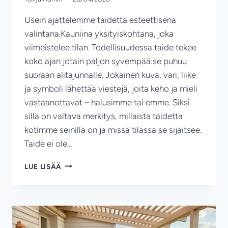
Usein ajattelemme taidetta esteettisenä
valintana.Kauniina yksityiskohtana, joka
viimeistelee tilan. Todellisuudessa taide tekee
koko ajan jotain paljon syvempää:se puhuu
suoraan alitajunnalle. Jokainen kuva, väri, liike
ja symboli lähettää viestejä, joita keho ja mieli
vastaanottavat – halusimme tai emme. Siksi
sillä on valtava merkitys, millaista taidetta
kotimme seinillä on ja missä tilassa se sijaitsee.
Taide ei ole…
NÄIN
LUE LISÄÄ
TAIDE
VAIKUTTAA
KODIN
ENERGIAAN
ENEMMÄN
KUIN