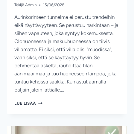
Tekijä
Admin
15/06/2026
Aurinkorinteen tunnelma ei perustu trendeihin
eikä näyttävyyteen. Se perustuu harkintaan – ja
siihen vapauteen, joka syntyy kokemuksesta.
Olohuoneessa ja makuuhuoneessa on tiivis
villamatto. Ei siksi, että villa olisi “muodissa”,
vaan siksi, että se käyttäytyy hyvin. Se
pehmentää askelta, rauhoittaa tilan
äänimaailmaa ja tuo huoneeseen lämpöä, joka
tuntuu kehossa saakka. Kun astut aamulla
paljain jaloin lattialle,…
KUN
LUE LISÄÄ
SISUSTUS
TUKEE
SINUN
ARVOJA