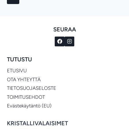
JA
sivu
KRISTALLIKRUUNUT
OSANA
KOKONAISUUTTA
SEURAA
TUTUSTU
ETUSIVU
OTA YHTEYTTÄ
TIETOSUOJASELOSTE
TOIMITUSEHDOT
Evästekäytäntö (EU)
KRISTALLIVALAISIMET