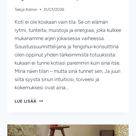
Tekijä
Admin
31/01/2026
Koti ei ole koskaan vain tila. Se on elämän
rytmi, tunteita, muistoja ja energiaa, joka kulkee
mukanamme arjen jokaisessa vaiheessa.
Sisustussuunnittelijana ja fengshui‑konsulttina
olen oppinut yhden tärkeimmistä totuuksista:
kukaan ei tunne kotiasi paremmin kuin sinä itse.
Minä näen tilan – mutta sinä tunnet sen. Ja juuri
siitä syystä sinun intuitiosi, toiveesi ja
kokemuksesi ovat aina…
SINÄ
LUE LISÄÄ
OLET
KOTISI
PARAS
ASIANTUNTIJA
–