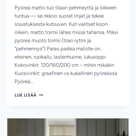
Pyöreä matto tuo tilaan pehmeyttä ja liikkeen
tuntua — se rikkoo suorat linjat ja tekee
sisustuksesta kutsuvan. Kun valitset koon
oikein, matto toimii lähes missä tahansa. Miksi
pyöreä muoto toimii (tilan rytmi ja
“pehmennys”) Paras paikka matolle on :
eteinen, ruokailu, lastenhuone, lukusoppi
Kokovinkit: 120/160/200 cm – mihin mikäkin
Kuosivinkit: graafinen vs kukallinen pyöreässä
Pyöreä…
PYÖREÄ
LUE LISÄÄ
MATTO
SISUSTUKSESSA
—
MIHIN
SE
SOPII