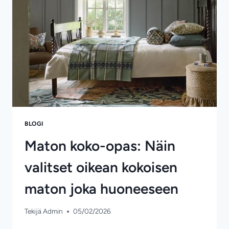
JA
MIKSI
SE
TOIMII
BLOGI
Maton koko-opas: Näin
valitset oikean kokoisen
maton joka huoneeseen
Tekijä
Admin
05/02/2026