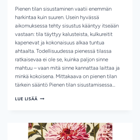
Pienen tilan sisustaminen vaatii enemmän
harkintaa kuin suuren. Usein hyvässä
aikomuksessa tehty sisustus kääntyy itseään
vastaan: tila täyttyy kalusteista, kulkureitit
kapenevat ja kokonaisuus alkaa tuntua
ahtaalta. Todellisuudessa pienessä tilassa
ratkaisevaa ei ole se, kuinka paljon sinne
mahtuu – vaan mitä sinne kannattaa laittaa ja
minkä kokoisena. Mittakaava on pienen tilan
tärkein sääntö Pienen tilan sisustamisessa…
PIENEN
LUE LISÄÄ
TILAN
TILASUUNNITTELU
–
OIKEAN
KOKOISET
KALUSTEET