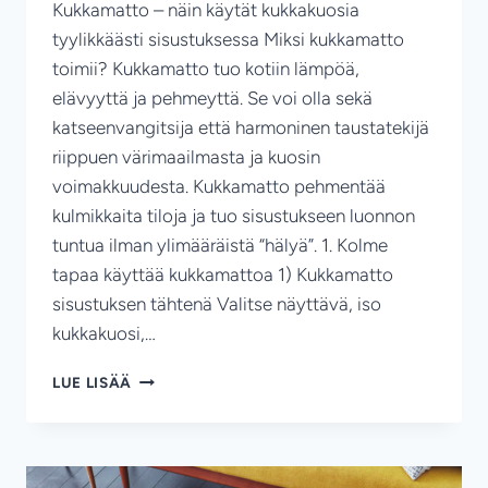
Kukkamatto – näin käytät kukkakuosia
tyylikkäästi sisustuksessa Miksi kukkamatto
toimii? Kukkamatto tuo kotiin lämpöä,
elävyyttä ja pehmeyttä. Se voi olla sekä
katseenvangitsija että harmoninen taustatekijä
riippuen värimaailmasta ja kuosin
voimakkuudesta. Kukkamatto pehmentää
kulmikkaita tiloja ja tuo sisustukseen luonnon
tuntua ilman ylimääräistä “hälyä”. 1. Kolme
tapaa käyttää kukkamattoa 1) Kukkamatto
sisustuksen tähtenä Valitse näyttävä, iso
kukkakuosi,…
KUKKAMATTO
LUE LISÄÄ
SISUSTUKSESSA:
ILO,
PEHMEYS
JA