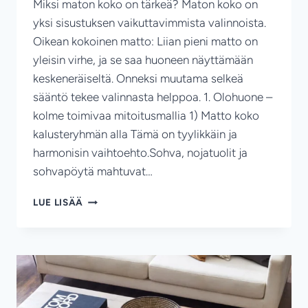
Miksi maton koko on tärkeä? Maton koko on
yksi sisustuksen vaikuttavimmista valinnoista.
Oikean kokoinen matto: Liian pieni matto on
yleisin virhe, ja se saa huoneen näyttämään
keskeneräiseltä. Onneksi muutama selkeä
sääntö tekee valinnasta helppoa. 1. Olohuone –
kolme toimivaa mitoitusmallia 1) Matto koko
kalusteryhmän alla Tämä on tyylikkäin ja
harmonisin vaihtoehto.Sohva, nojatuolit ja
sohvapöytä mahtuvat…
MATON
LUE LISÄÄ
KOKO-
OPAS:
NÄIN
VALITSET
OIKEAN
KOKOISEN
MATON