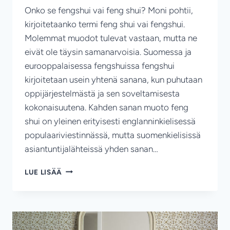
Onko se fengshui vai feng shui? Moni pohtii,
kirjoitetaanko termi feng shui vai fengshui.
Molemmat muodot tulevat vastaan, mutta ne
eivät ole täysin samanarvoisia. Suomessa ja
eurooppalaisessa fengshuissa fengshui
kirjoitetaan usein yhtenä sanana, kun puhutaan
oppijärjestelmästä ja sen soveltamisesta
kokonaisuutena. Kahden sanan muoto feng
shui on yleinen erityisesti englanninkielisessä
populaariviestinnässä, mutta suomenkielisissä
asiantuntijalähteissä yhden sanan…
FENGSHUI
LUE LISÄÄ
VAI
FENG
SHUI?
–
MIKSI