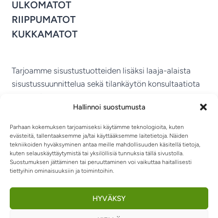
ULKOMATOT
RIIPPUMATOT
KUKKAMATOT
Tarjoamme sisustustuotteiden lisäksi laaja-alaista
sisustussuunnittelua sekä tilankäytön konsultaatiota
ympäri Suomen.
Hallinnoi suostumusta
MIKKELIN VITRIINI KY
Parhaan kokemuksen tarjoamiseksi käytämme teknologioita, kuten
evästeitä, tallentaaksemme ja/tai käyttääksemme laitetietoja. Näiden
tekniikoiden hyväksyminen antaa meille mahdollisuuden käsitellä tietoja,
kuten selauskäyttäytymistä tai yksilöllisiä tunnuksia tällä sivustolla.
Suostumuksen jättäminen tai peruuttaminen voi vaikuttaa haitallisesti
tiettyihin ominaisuuksiin ja toimintoihin.
TIETOSUOJASELOSTE
TOIMITUSEHDOT
OTA YHTEYTTÄ
RIIPPUMATOT JA -TUOLIT
HYVÄKSY