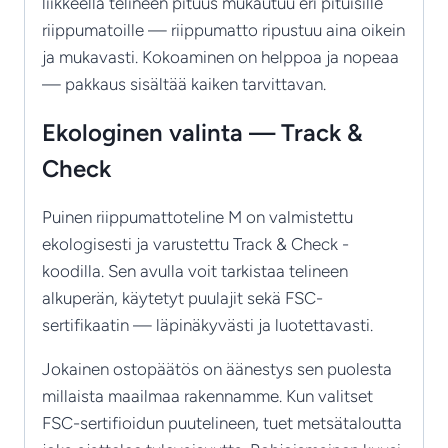
liikkeellä telineen pituus mukautuu eri pituisille
riippumatoille — riippumatto ripustuu aina oikein
ja mukavasti. Kokoaminen on helppoa ja nopeaa
— pakkaus sisältää kaiken tarvittavan.
Ekologinen valinta — Track &
Check
Puinen riippumattoteline M on valmistettu
ekologisesti ja varustettu Track & Check -
koodilla. Sen avulla voit tarkistaa telineen
alkuperän, käytetyt puulajit sekä FSC-
sertifikaatin — läpinäkyvästi ja luotettavasti.
Jokainen ostopäätös on äänestys sen puolesta
millaista maailmaa rakennamme. Kun valitset
FSC-sertifioidun puutelineen, tuet metsätaloutta