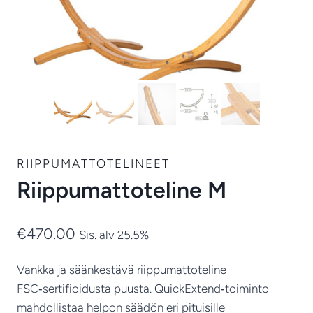
RIIPPUMATTOTELINEET
Riippumattoteline M
€
470.00
Sis. alv 25.5%
Vankka ja säänkestävä riippumattoteline
FSC‑sertifioidusta puusta. QuickExtend‑toiminto
mahdollistaa helpon säädön eri pituisille