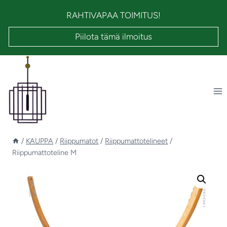
Siirry
RAHTIVAPAA TOIMITUS!
sisältöön
Piilota tämä ilmoitus
/
KAUPPA
/
Riippumatot
/
Riippumattotelineet
/
Riippumattoteline M