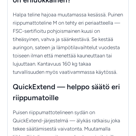
Halpa teline hajoaa muutamassa kesässä. Puinen
riippumattoteline M on tehty eri periaatteella —
FSC-sertifioitu pohjoismainen kuusi on
tiheäsyinen, vahva ja säänkestävä. Se kestää
auringon, sateen ja lämpötilavaihtelut vuodesta
toiseen ilman että menettää kauneuttaan tai
lujuuttaan. Kantavuus 160 kg takaa
turvallisuuden myös vaativammassa käytössä.
QuickExtend — helppo säätö eri
riippumatoille
Puisen riippumattotelineen sydän on
QuickExtend-järjestelmä — älykäs ratkaisu joka
tekee säätämisestä vaivatonta. Muutamalla