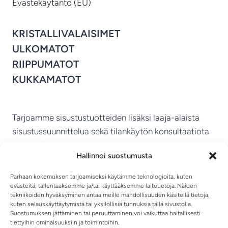
Evästekäytäntö (EU)
KRISTALLIVALAISIMET
ULKOMATOT
RIIPPUMATOT
KUKKAMATOT
Tarjoamme sisustustuotteiden lisäksi laaja-alaista
sisustussuunnittelua sekä tilankäytön konsultaatiota
ympäri Suomen.
Hallinnoi suostumusta
MIKKELIN VITRIINI KY
Parhaan kokemuksen tarjoamiseksi käytämme teknologioita, kuten
evästeitä, tallentaaksemme ja/tai käyttääksemme laitetietoja. Näiden
tekniikoiden hyväksyminen antaa meille mahdollisuuden käsitellä tietoja,
kuten selauskäyttäytymistä tai yksilöllisiä tunnuksia tällä sivustolla.
Suostumuksen jättäminen tai peruuttaminen voi vaikuttaa haitallisesti
tiettyihin ominaisuuksiin ja toimintoihin.