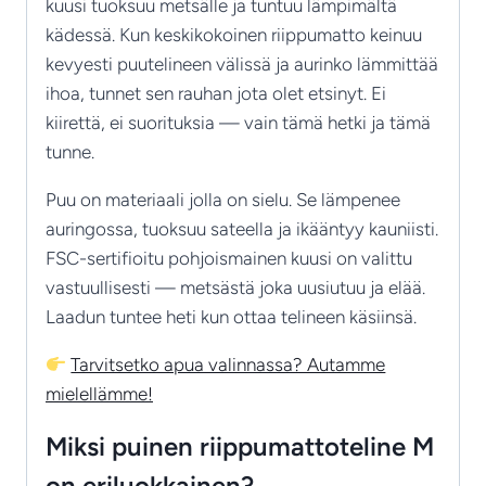
kuusi tuoksuu metsälle ja tuntuu lämpimältä
kädessä. Kun keskikokoinen riippumatto keinuu
kevyesti puutelineen välissä ja aurinko lämmittää
ihoa, tunnet sen rauhan jota olet etsinyt. Ei
kiirettä, ei suorituksia — vain tämä hetki ja tämä
tunne.
Puu on materiaali jolla on sielu. Se lämpenee
auringossa, tuoksuu sateella ja ikääntyy kauniisti.
FSC-sertifioitu pohjoismainen kuusi on valittu
vastuullisesti — metsästä joka uusiutuu ja elää.
Laadun tuntee heti kun ottaa telineen käsiinsä.
Tarvitsetko apua valinnassa? Autamme
mielellämme!
Miksi puinen riippumattoteline M
on eriluokkainen?