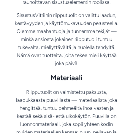
rauhoittavan sisustuselementin roolissa.
SisustusVitriinin riipputuolit on valittu laadun,
kestävyyden ja käyttömukavuuden perusteella.
Olemme maahantuoja ja tunnemme tekijät —
minkä ansiosta jokainen riipputuoli tuntuu
tukevalta, miellyttävältä ja huolella tehdyltä.
Nämä ovat tuotteita, joita tekee mieli käyttää
joka päivä.
Materiaali
Riipputuolit on valmistettu paksusta,
laadukkaasta puuvillasta — materiaalista joka
hengittää, tuntuu pehmeältä ihoa vasten ja
kestää sekä sisä- että ulkokäytön. Puuvilla on
luonnonmateriaali, joka sopii yhteen kodin
muiden materiaalien kanssa: puun, pellavan ja