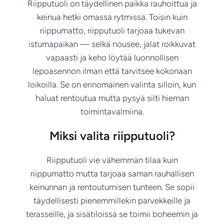
Riipputuoli on täydellinen paikka rauhoittua ja
keinua hetki omassa rytmissä. Toisin kuin
riippumatto, riipputuoli tarjoaa tukevan
istumapaikan — selkä nousee, jalat roikkuvat
vapaasti ja keho löytää luonnollisen
lepoasennon ilman että tarvitsee kokonaan
loikoilla. Se on erinomainen valinta silloin, kun
haluat rentoutua mutta pysyä silti hieman
toimintavalmiina.
Miksi valita riipputuoli?
Riipputuoli vie vähemmän tilaa kuin
riippumatto mutta tarjoaa saman rauhallisen
keinunnan ja rentoutumisen tunteen. Se sopii
täydellisesti pienemmillekin parvekkeille ja
terasseille, ja sisätiloissa se toimii boheemin ja