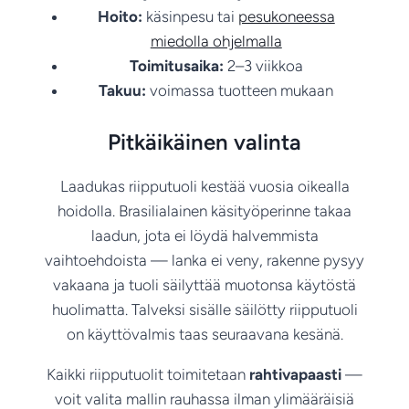
Hoito:
käsinpesu tai
pesukoneessa
miedolla ohjelmalla
Toimitusaika:
2–3 viikkoa
Takuu:
voimassa tuotteen mukaan
Pitkäikäinen valinta
Laadukas riipputuoli kestää vuosia oikealla
hoidolla. Brasilialainen käsityöperinne takaa
laadun, jota ei löydä halvemmista
vaihtoehdoista — lanka ei veny, rakenne pysyy
vakaana ja tuoli säilyttää muotonsa käytöstä
huolimatta. Talveksi sisälle säilötty riipputuoli
on käyttövalmis taas seuraavana kesänä.
Kaikki riipputuolit toimitetaan
rahtivapaasti
—
voit valita mallin rauhassa ilman ylimääräisiä