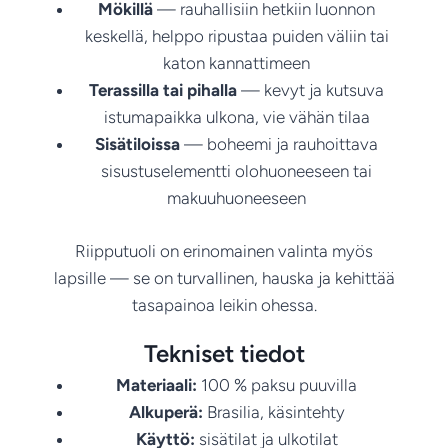
Mökillä
— rauhallisiin hetkiin luonnon
keskellä, helppo ripustaa puiden väliin tai
katon kannattimeen
Terassilla tai pihalla
— kevyt ja kutsuva
istumapaikka ulkona, vie vähän tilaa
Sisätiloissa
— boheemi ja rauhoittava
sisustuselementti olohuoneeseen tai
makuuhuoneeseen
Riipputuoli on erinomainen valinta myös
lapsille — se on turvallinen, hauska ja kehittää
tasapainoa leikin ohessa.
Tekniset tiedot
Materiaali:
100 % paksu puuvilla
Alkuperä:
Brasilia, käsintehty
Käyttö:
sisätilat ja ulkotilat