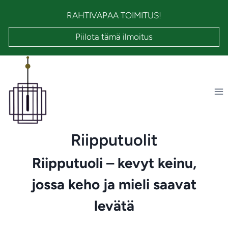
Siirry
RAHTIVAPAA TOIMITUS!
sisältöön
Piilota tämä ilmoitus
Riipputuolit
Riipputuoli – kevyt keinu,
jossa keho ja mieli saavat
levätä