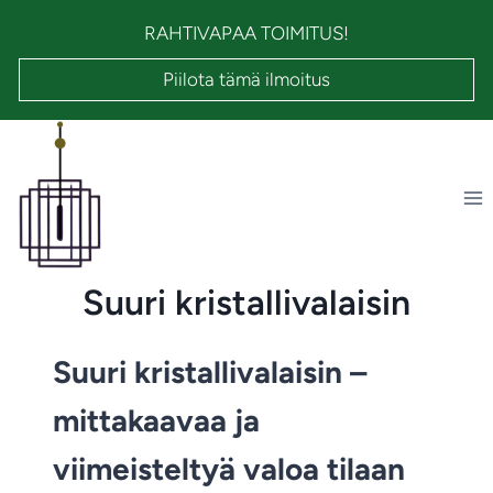
Siirry
RAHTIVAPAA TOIMITUS!
sisältöön
Piilota tämä ilmoitus
Suuri kristallivalaisin
Suuri kristallivalaisin –
mittakaavaa ja
viimeisteltyä valoa tilaan