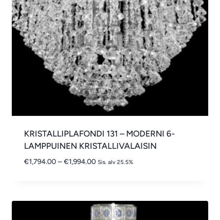
KRISTALLIPLAFONDI 131 – MODERNI 6-
LAMPPUINEN KRISTALLIVALAISIN
Hintaluokka:
€
1,794.00
–
€
1,994.00
Sis. alv 25.5%
€1,794.00
-
€1,994.00