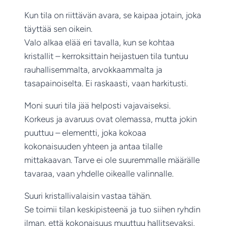
Kun tila on riittävän avara, se kaipaa jotain, joka
täyttää sen oikein.
Valo alkaa elää eri tavalla, kun se kohtaa
kristallit – kerroksittain heijastuen tila tuntuu
rauhallisemmalta, arvokkaammalta ja
tasapainoiselta. Ei raskaasti, vaan harkitusti.
Moni suuri tila jää helposti vajavaiseksi.
Korkeus ja avaruus ovat olemassa, mutta jokin
puuttuu – elementti, joka kokoaa
kokonaisuuden yhteen ja antaa tilalle
mittakaavan. Tarve ei ole suuremmalle määrälle
tavaraa, vaan yhdelle oikealle valinnalle.
Suuri kristallivalaisin vastaa tähän.
Se toimii tilan keskipisteenä ja tuo siihen ryhdin
ilman, että kokonaisuus muuttuu hallitsevaksi.