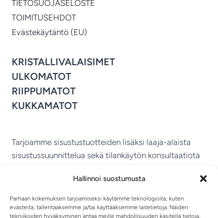
TIETOSUOJASELOSTE
TOIMITUSEHDOT
Evästekäytäntö (EU)
KRISTALLIVALAISIMET
ULKOMATOT
RIIPPUMATOT
KUKKAMATOT
Tarjoamme sisustustuotteiden lisäksi laaja-alaista
sisustussuunnittelua sekä tilankäytön konsultaatiota
ympäri Suomen.
Hallinnoi suostumusta
MIKKELIN VITRIINI KY
Parhaan kokemuksen tarjoamiseksi käytämme teknologioita, kuten
evästeitä, tallentaaksemme ja/tai käyttääksemme laitetietoja. Näiden
tekniikoiden hyväksyminen antaa meille mahdollisuuden käsitellä tietoja,