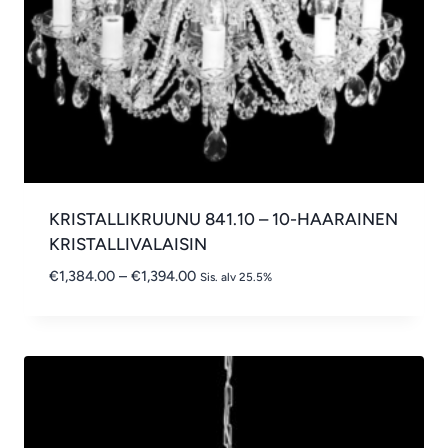
KRISTALLIKRUUNU 841.10 – 10-HAARAINEN
KRISTALLIVALAISIN
Hintaluokka:
€
1,384.00
–
€
1,394.00
Sis. alv 25.5%
€1,384.00
-
€1,394.00