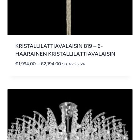
KRISTALLILATTIAVALAISIN 819 – 6-
HAARAINEN KRISTALLILATTIAVALAISIN
Hintaluokka:
€
1,994.00
–
€
2,194.00
Sis. alv 25.5%
€1,994.00
-
€2,194.00