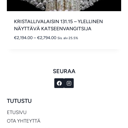
KRISTALLIVALAISIN 131.15 – YLELLINEN
NÄYTTÄVÄ KATSEENVANGITSIJA
Hintaluokka:
€
2,194.00
–
€
2,794.00
Sis. alv 25.5%
€2,194.00
-
€2,794.00
SEURAA
TUTUSTU
ETUSIVU
OTA YHTEYTTÄ