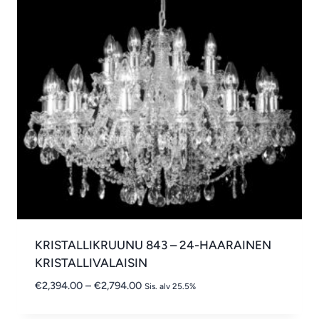
KRISTALLIKRUUNU 843 – 24-HAARAINEN
KRISTALLIVALAISIN
Hintaluokka:
€
2,394.00
–
€
2,794.00
Sis. alv 25.5%
€2,394.00
-