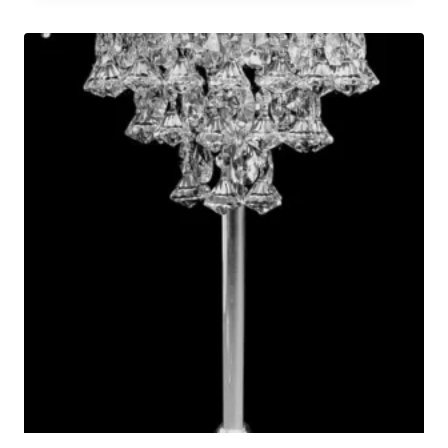
€2,794.00