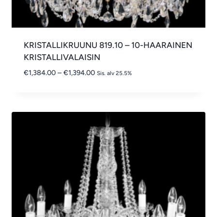
KRISTALLIKRUUNU 819.10 – 10-HAARAINEN
KRISTALLIVALAISIN
Hintaluokka:
€
1,384.00
–
€
1,394.00
Sis. alv 25.5%
€1,384.00
-
€1,394.00