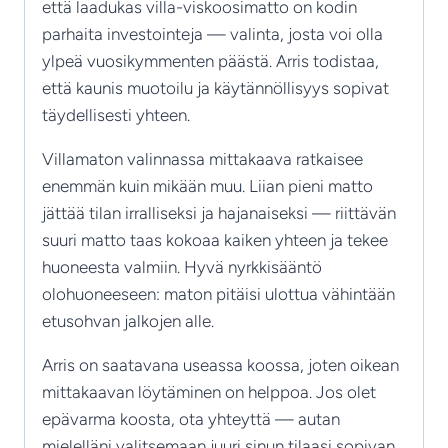
että laadukas villa-viskoosimatto on kodin
parhaita investointeja — valinta, josta voi olla
ylpeä vuosikymmenten päästä. Arris todistaa,
että kaunis muotoilu ja käytännöllisyys sopivat
täydellisesti yhteen.
Villamaton valinnassa mittakaava ratkaisee
enemmän kuin mikään muu. Liian pieni matto
jättää tilan irralliseksi ja hajanaiseksi — riittävän
suuri matto taas kokoaa kaiken yhteen ja tekee
huoneesta valmiin. Hyvä nyrkkisääntö
olohuoneeseen: maton pitäisi ulottua vähintään
etusohvan jalkojen alle.
Arris on saatavana useassa koossa, joten oikean
mittakaavan löytäminen on helppoa. Jos olet
epävarma koosta, ota yhteyttä — autan
mielelläni valitsemaan juuri sinun tilaasi sopivan