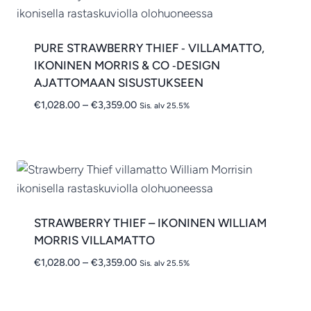
PURE STRAWBERRY THIEF ‑ VILLAMATTO,
IKONINEN MORRIS & CO ‑DESIGN
AJATTOMAAN SISUSTUKSEEN
Hintaluokka:
€
1,028.00
–
€
3,359.00
Sis. alv 25.5%
€1,028.00
-
€3,359.00
STRAWBERRY THIEF – IKONINEN WILLIAM
MORRIS VILLAMATTO
Hintaluokka:
€
1,028.00
–
€
3,359.00
Sis. alv 25.5%
€1,028.00
-
€3,359.00