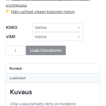
sijoittelussa
Näin valitset oikean kokoisen maton
KOKO
VÄRI
Arris
Lisää Ostoskoriin
villa-
viskoosimatto
–
Kuvaus
moderni
Lisätiedot
skandinaavinen
matto
Kuvaus
olohuoneeseen
määrä
Villa-viskoosimatto Arris on modernin