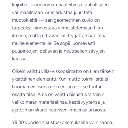
linjoihin, luonnonmateriaaleihin ja rauhalliseen
värimaailmaan. Arris edustaa juuri tätä
muotokieltä — sen geometrinen kuvio on
tarpeeksi kiinnostava viimeistelemään tilan
ilmeen, mutta riittävän hillitty jättämään tilaa
muille elementeille. Se sopii luontevasti
puupintojen, pellavan ja neutraalien sävyjen
kanssa.
Oikein valittu villa-viskoosimatto on tilan tärkein
yksittäinen elementti. Kun matto toimii, sitä ei
huomaa erillisenä elementtinä — se tuntuu
osalta tilaa. Arris on valittu Sisustus Vitriinin
valikoimaan materiaalinsa, kestävyytensä ja
ajattoman skandinaavisen ilmeensä ansiosta.
Yli 30 vuoden sisustuskokemuksella voin sanoa,