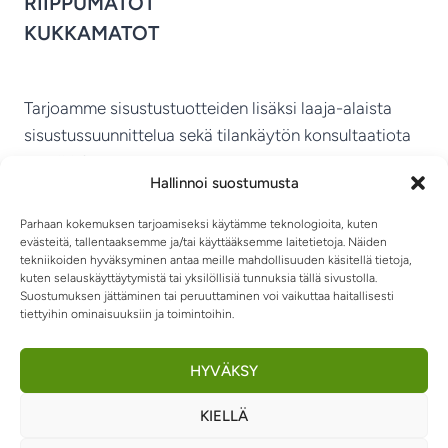
RIIPPUMATOT
KUKKAMATOT
Tarjoamme sisustustuotteiden lisäksi laaja-alaista
sisustussuunnittelua sekä tilankäytön konsultaatiota
ympäri Suomen.
Hallinnoi suostumusta
MIKKELIN VITRIINI KY
Parhaan kokemuksen tarjoamiseksi käytämme teknologioita, kuten
evästeitä, tallentaaksemme ja/tai käyttääksemme laitetietoja. Näiden
tekniikoiden hyväksyminen antaa meille mahdollisuuden käsitellä tietoja,
kuten selauskäyttäytymistä tai yksilöllisiä tunnuksia tällä sivustolla.
Suostumuksen jättäminen tai peruuttaminen voi vaikuttaa haitallisesti
tiettyihin ominaisuuksiin ja toimintoihin.
TIETOSUOJASELOSTE
TOIMITUSEHDOT
OTA YHTEYTTÄ
RIIPPUMATOT JA -TUOLIT
HYVÄKSY
KIELLÄ
0