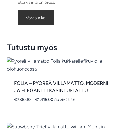
että valinta on oikea.
Varaa aika
Tutustu myös
FOLIA – PYÖREÄ VILLAMATTO, MODERNI
JA ELEGANTTI KÄSINTUFTATTU
Hintaluokka:
€
788.00
–
€
1,415.00
Sis. alv 25.5%
€788.00
-
€1,415.00