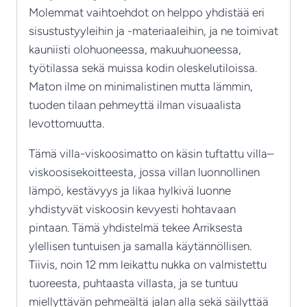
Molemmat vaihtoehdot on helppo yhdistää eri
sisustustyyleihin ja -materiaaleihin, ja ne toimivat
kauniisti olohuoneessa, makuuhuoneessa,
työtilassa sekä muissa kodin oleskelutiloissa.
Maton ilme on minimalistinen mutta lämmin,
tuoden tilaan pehmeyttä ilman visuaalista
levottomuutta.
Tämä villa-viskoosimatto on käsin tuftattu villa–
viskoosisekoitteesta, jossa villan luonnollinen
lämpö, kestävyys ja likaa hylkivä luonne
yhdistyvät viskoosin kevyesti hohtavaan
pintaan. Tämä yhdistelmä tekee Arriksesta
ylellisen tuntuisen ja samalla käytännöllisen.
Tiivis, noin 12 mm leikattu nukka on valmistettu
tuoreesta, puhtaasta villasta, ja se tuntuu
miellyttävän pehmeältä jalan alla sekä säilyttää