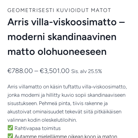
GEOMETRISESTI KUVIOIDUT MATOT
Arris villa-viskoosimatto –
moderni skandinaavinen
matto olohuoneeseen
Hintaluokka:
€
788.00
–
€
3,501.00
Sis. alv 25.5%
€788.00
Arris villamatto on käsin tuftattu villa‑viskoosimatto,
-
jonka moderni ja hillitty kuvio sopii skandinaaviseen
€3,501.00
sisustukseen. Pehmeä pinta, tiivis rakenne ja
akustoivat ominaisuudet tekevät siitä pitkäikäisen
valinnan kodin oleskelutiloihin.
Rahtivapaa toimitus
Autamme mielellämme oikean koon ja maton