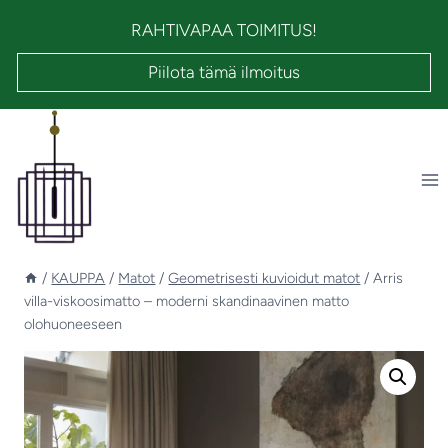
Siirry
RAHTIVAPAA TOIMITUS!
sisältöön
Piilota tämä ilmoitus
/
KAUPPA
/
Matot
/
Geometrisesti kuvioidut matot
/
Arris
villa-viskoosimatto – moderni skandinaavinen matto
olohuoneeseen