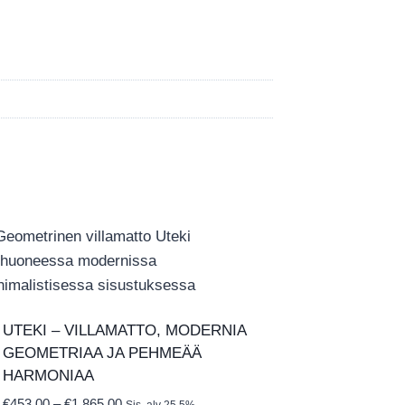
UTEKI – VILLAMATTO, MODERNIA
GEOMETRIAA JA PEHMEÄÄ
HARMONIAA
Hintaluokka:
€
453.00
–
€
1,865.00
Sis. alv 25.5%