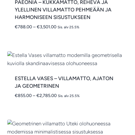
PAEONIA – KUKKAMATTO, REHEVÄ JA
YLELLINEN VILLAMATTO PEHMEÄÄN JA
HARMONISEEN SISUSTUKSEEN
Hintaluokka:
€
788.00
–
€
3,501.00
Sis. alv 25.5%
€788.00
-
€3,501.00
ESTELLA VASES – VILLAMATTO, AJATON
JA GEOMETRINEN
Hintaluokka:
€
855.00
–
€
2,785.00
Sis. alv 25.5%
€855.00
-
€2,785.00