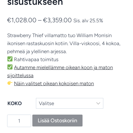
sisustukseen
Hintaluokka:
€
1,028.00
–
€
3,359.00
Sis. alv 25.5%
€1,028.00
Strawberry Thief villamatto tuo William Morrisin
-
ikonisen rastaskuosin kotiin. Villa-viskoosi, 4 kokoa,
€3,359.00
pehmeä ja ylellinen arjessa.
Rahtivapaa toimitus
Autamme mielellämme oikean koon ja maton
sijoittelussa
Näin valitset oikean kokoisen maton
KOKO
Pure
Lisää Ostoskoriin
Strawberry