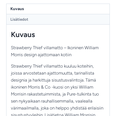
Thief
‑
Kuvaus
villamatto,
Lisätiedot
ikoninen
Morris
Kuvaus
&
Co
Strawberry Thief villamatto – Ikoninen William
‑design
Morris design ajattomaan kotiin
ajattomaan
sisustukseen
Strawberry Thief villamatto kuuluu koteihin,
määrä
joissa arvostetaan ajattomuutta, tarinallista
designia ja harkittuja sisustusvalintoja. Tämä
ikoninen Morris & Co -kuosi on yksi William
Morrisin rakastetuimmista, ja Pure-tulkinta tuo
sen nykyaikaan rauhallisemmalla, vaalealla
värimaailmalla, joka on helppo yhdistää erilaisiin
sisustustyyleihin. Lisätietoa William Morrisin