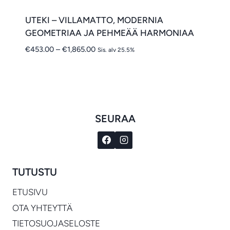
UTEKI – VILLAMATTO, MODERNIA
GEOMETRIAA JA PEHMEÄÄ HARMONIAA
Hintaluokka:
€
453.00
–
€
1,865.00
Sis. alv 25.5%
€453.00
-
€1,865.00
SEURAA
TUTUSTU
ETUSIVU
OTA YHTEYTTÄ
TIETOSUOJASELOSTE