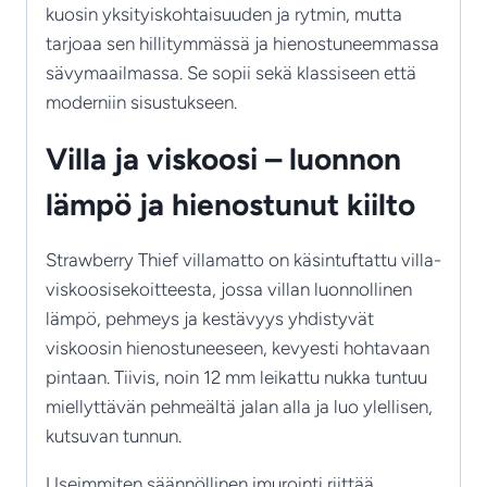
kuosin yksityiskohtaisuuden ja rytmin, mutta
tarjoaa sen hillitymmässä ja hienostuneemmassa
sävymaailmassa. Se sopii sekä klassiseen että
moderniin sisustukseen.
Villa ja viskoosi – luonnon
lämpö ja hienostunut kiilto
Strawberry Thief villamatto on käsintuftattu villa-
viskoosisekoitteesta, jossa villan luonnollinen
lämpö, pehmeys ja kestävyys yhdistyvät
viskoosin hienostuneeseen, kevyesti hohtavaan
pintaan. Tiivis, noin 12 mm leikattu nukka tuntuu
miellyttävän pehmeältä jalan alla ja luo ylellisen,
kutsuvan tunnun.
Useimmiten säännöllinen imurointi riittää