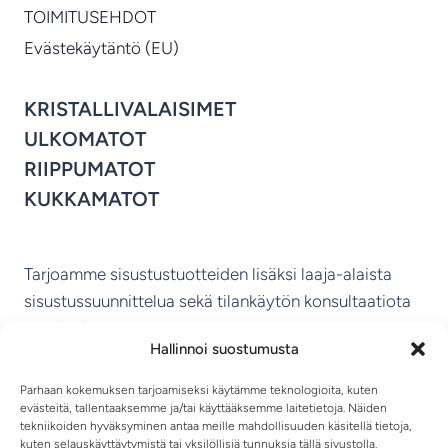
TOIMITUSEHDOT
Evästekäytäntö (EU)
KRISTALLIVALAISIMET
ULKOMATOT
RIIPPUMATOT
KUKKAMATOT
Tarjoamme sisustustuotteiden lisäksi laaja-alaista
sisustussuunnittelua sekä tilankäytön konsultaatiota
ympäri Suomen.
Hallinnoi suostumusta
MIKKELIN VITRIINI KY
Parhaan kokemuksen tarjoamiseksi käytämme teknologioita, kuten
evästeitä, tallentaaksemme ja/tai käyttääksemme laitetietoja. Näiden
tekniikoiden hyväksyminen antaa meille mahdollisuuden käsitellä tietoja,
kuten selauskäyttäytymistä tai yksilöllisiä tunnuksia tällä sivustolla.