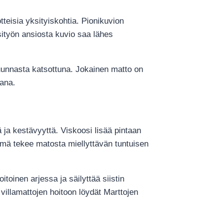
tteisia yksityiskohtia. Pionikuvion
sityön ansiosta kuvio saa lähes
uunnasta katsottuna. Jokainen matto on
tana.
 ja kestävyyttä. Viskoosi lisää pintaan
elmä tekee matosta miellyttävän tuntuisen
toinen arjessa ja säilyttää siistin
villamattojen hoitoon löydät Marttojen