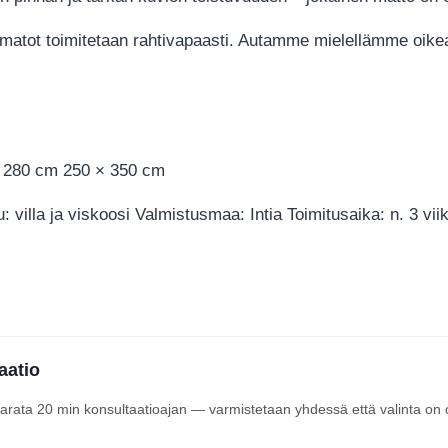
i matot toimitetaan rahtivapaasti. Autamme mielellämme oikea
× 280 cm 250 × 350 cm
tu: villa ja viskoosi Valmistusmaa: Intia Toimitusaika: n. 3 vii
aatio
 varata 20 min konsultaatioajan — varmistetaan yhdessä että valinta on 