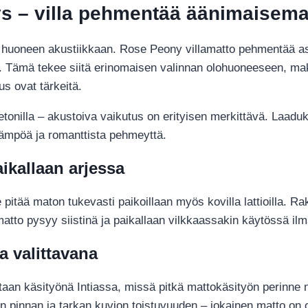
yys – villa pehmentää äänimaisem
i huoneen akustiikkaan. Rose Peony villamatto pehmentää as
a. Tämä tekee siitä erinomaisen valinnan olohuoneeseen, ma
us ovat tärkeitä.
tai betonilla – akustoiva vaikutus on erityisen merkittävä. Laad
lämpöä ja romanttista pehmeyttä.
ikallaan arjessa
itää maton tukevasti paikoillaan myös kovilla lattioilla. R
tto pysyy siistinä ja paikallaan vilkkaassakin käytössä ilma
a valittavana
aan käsityönä Intiassa, missä pitkä mattokäsityön perinne n
n pinnan ja tarkan kuvion toistuvuuden – jokainen matto on 