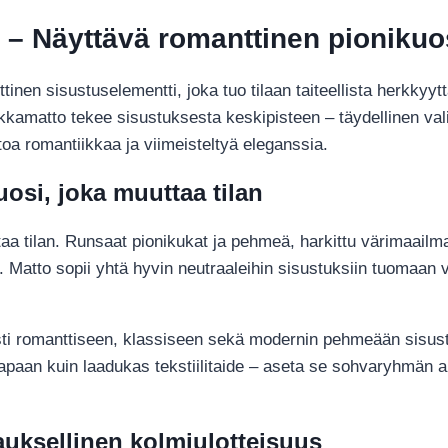
villamatto
kotiin
 – Näyttävä romanttinen pionikuos
määrä
nen sisustuselementti, joka tuo tilaan taiteellista herkkyyttä
ukkamatto tekee sisustuksesta keskipisteen – täydellinen va
oa romantiikkaa ja viimeisteltyä eleganssia.
osi, joka muuttaa tilan
aa tilan. Runsaat pionikukat ja pehmeä, harkittu värimaailm
 Matto sopii yhtä hyvin neutraaleihin sisustuksiin tuomaan v
sti romanttiseen, klassiseen sekä modernin pehmeään sisust
paan kuin laadukas tekstiilitaide – aseta se sohvaryhmän all
auksellinen kolmiulotteisuus