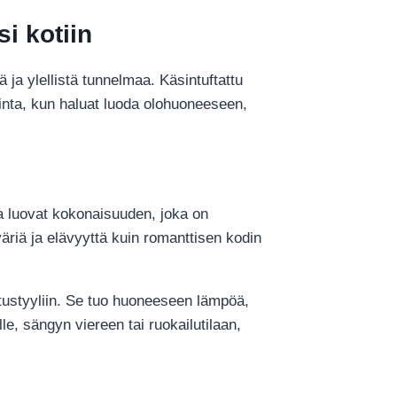
i kotiin
 ja ylellistä tunnelmaa. Käsintuftattu
linta, kun haluat luoda olohuoneeseen,
a luovat kokonaisuuden, joka on
äriä ja elävyyttä kuin romanttisen kodin
ustyyliin. Se tuo huoneeseen lämpöä,
e, sängyn viereen tai ruokailutilaan,