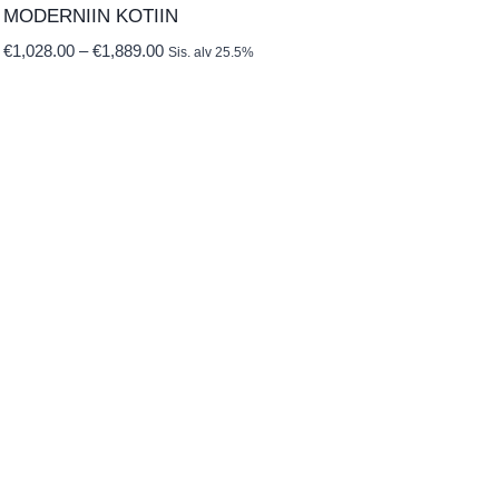
MODERNIIN KOTIIN
Hintaluokka:
€
1,028.00
–
€
1,889.00
Sis. alv 25.5%
€1,028.00
-
€1,889.00