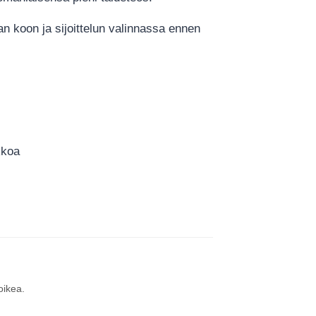
n koon ja sijoittelun valinnassa ennen
kkoa
oikea.