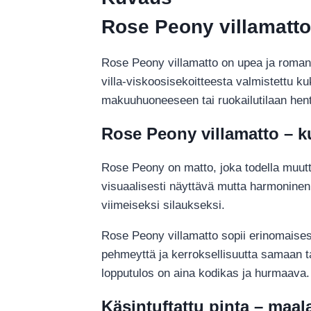
Rose Peony villamatto
Rose Peony villamatto on upea ja romantti
villa-viskoosisekoitteesta valmistettu k
makuuhuoneeseen tai ruokailutilaan hent
Rose Peony villamatto – ku
Rose Peony on matto, joka todella muutt
visuaalisesti näyttävä mutta harmoninen.
viimeiseksi silaukseksi.
Rose Peony villamatto sopii erinomaise
pehmeyttä ja kerroksellisuutta samaan ta
lopputulos on aina kodikas ja hurmaava.
Käsintuftattu pinta – maal