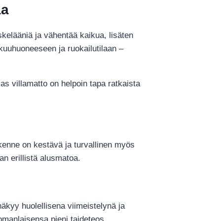
aa
kelääniä ja vähentää kaikua, lisäten
kuuhuoneeseen ja ruokailutilaan –
ukas villamatto on helpoin tapa ratkaista
akenne on kestävä ja turvallinen myös
n erillistä alusmatoa.
äkyy huolellisena viimeistelynä ja
omanlaisensa pieni taideteos.