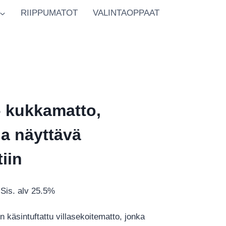
RIIPPUMATOT
VALINTAOPPAAT
 kukkamatto,
ja näyttävä
tiin
Hintaluokka:
Sis. alv 25.5%
€980.00
käsintuftattu villasekoitematto, jonka
-