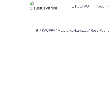
Siirry
ETUSIVU
KAUP
sisältöön
/
KAUPPA
/
Matot
/
Kukkamatot
/
Rose Peony 