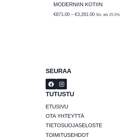
MODERNIIN KOTIIN
Hintaluokka:
€
871.00
–
€
3,281.00
Sis. alv 25.5%
€871.00
-
€3,281.00
SEURAA
TUTUSTU
ETUSIVU
OTA YHTEYTTÄ
TIETOSUOJASELOSTE
TOIMITUSEHDOT