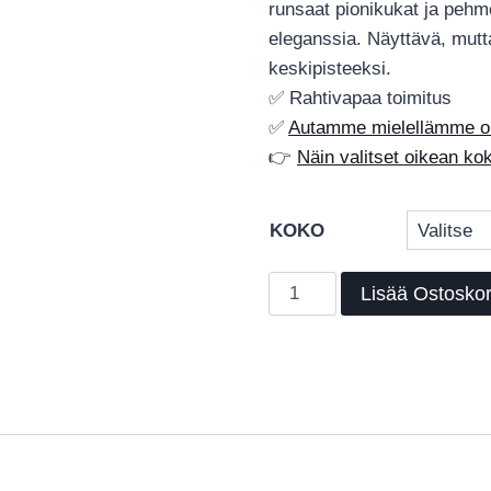
runsaat pionikukat ja pehm
eleganssia. Näyttävä, mutt
keskipisteeksi.
✅ Rahtivapaa toimitus
✅
Autamme mielellämme oik
👉
Näin valitset oikean k
KOKO
Rose
Lisää Ostoskor
Peony
‑
kukkamatto,
romanttinen
ja
näyttävä