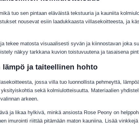
ikä tuo sen pintaan eläväistä tekstuuria ja kauniita kolmiulo
ostukset nousevat esiin laadukkaasta villasekoitteesta, ja kä
a tekee matosta visuaalisesti syvän ja kiinnostavan joka s
eistely näkyy tarkkana kuvion toistuvuutena ja tasaisena pin
n lämpö ja taiteellinen hohto
asekoitteesta, jossa villa tuo luonnollista pehmeyttä, lämpöä
n yksityiskohtia sekä kolmiulotteisuutta. Materiaalien yhdist
 valinnan arkeen.
tävä ja likaa hylkivä, minkä ansiosta Rose Peony on helppohoi
n imurointi riittää pitämään maton kauniina. Lisää vinkkejä 