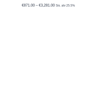
Hintaluokka:
€
871.00
–
€
3,281.00
Sis. alv 25.5%
€871.00
-
€3,281.00