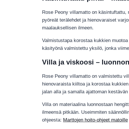
Rose Peony villamatto on käsintuftattu, m
pyöreät terälehdet ja hienovaraiset varj
maalauksellisen ilmeen.
Valmistustapa korostaa kukkien muotoa j
käsityönä valmistettu yksilö, jonka viim
Villa ja viskoosi – luonno
Rose Peony villamatto on valmistettu vill
hienovaraista kiiltoa ja korostaa kukkie
jalan alla ja samalla ajattoman kestävän
Villa on materiaalina luonnostaan hengit
ilmeensä pitkään. Useimmiten säännölline
ohjeesta:
Marttojen hoito-ohjeet matoille