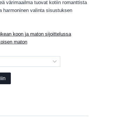
eä värimaailma tuovat kotiin romanttista
€3,444.00
a harmoninen valinta sisustuksen
ean koon ja maton sijoittelussa
okoisen maton
iin