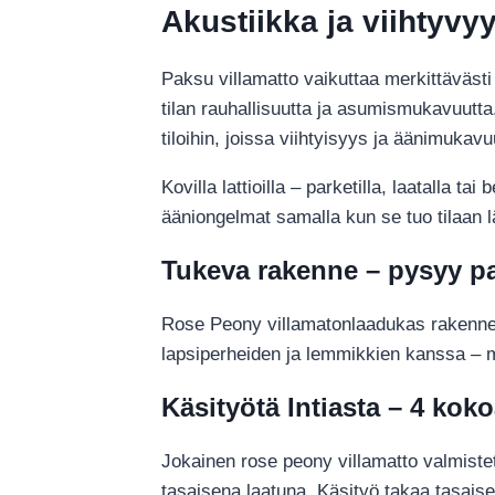
Akustiikka ja viihtyv
Paksu villamatto vaikuttaa merkittäväst
tilan rauhallisuutta ja asumismukavuutt
tiloihin, joissa viihtyisyys ja äänimukavu
Kovilla lattioilla – parketilla, laatalla 
ääniongelmat samalla kun se tuo tilaan 
Tukeva rakenne – pysyy pa
Rose Peony villamatonlaadukas rakenne p
lapsiperheiden ja lemmikkien kanssa – ma
Käsityötä Intiasta – 4 koko
Jokainen rose peony villamatto valmistet
tasaisena laatuna. Käsityö takaa tasaise