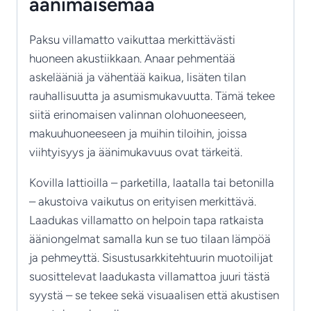
äänimaisemaa
Paksu villamatto vaikuttaa merkittävästi
huoneen akustiikkaan. Anaar pehmentää
askelääniä ja vähentää kaikua, lisäten tilan
rauhallisuutta ja asumismukavuutta. Tämä tekee
siitä erinomaisen valinnan olohuoneeseen,
makuuhuoneeseen ja muihin tiloihin, joissa
viihtyisyys ja äänimukavuus ovat tärkeitä.
Kovilla lattioilla – parketilla, laatalla tai betonilla
– akustoiva vaikutus on erityisen merkittävä.
Laadukas villamatto on helpoin tapa ratkaista
ääniongelmat samalla kun se tuo tilaan lämpöä
ja pehmeyttä. Sisustusarkkitehtuurin muotoilijat
suosittelevat laadukasta villamattoa juuri tästä
syystä – se tekee sekä visuaalisen että akustisen