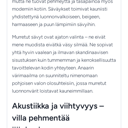
mutta ne tuovat pehmeyttä ja tasapainoa myös
moderniin kotiin. Säväykset toimivat kauniisti
yhdistettynä luonnonvalkoiseen, beigeen,
harmaaseen ja puun lämpimiin sävyihin.
Murretut sävyt ovat ajaton valinta – ne eivät
mene muodista eivätkä väsy silmää. Ne sopivat
yhtä hyvin vaalean ja ilmavan skandinaavisen
sisustuksen kuin tummemman ja kerroksellisuutta
tavoittelevan kodin yhteyteen. Anaarin
värimaailma on suunniteltu nimenomaan
pohjoisen valon olosuhteisiin, jossa murretut
luonnonvärit loistavat kauneimmillaan.
Akustiikka ja viihtyvyys –
villa pehmentää