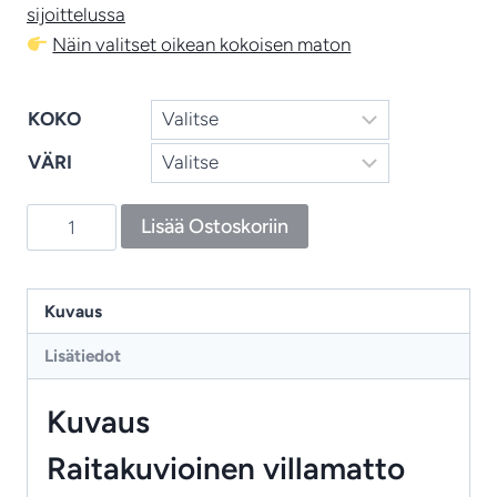
sijoittelussa
Näin valitset oikean kokoisen maton
KOKO
VÄRI
Anaar
Lisää Ostoskoriin
villamatto
–
ajaton
Kuvaus
ja
Lisätiedot
luonnonläheinen
villamatto
Kuvaus
harmoniseen
sisustukseen
Raitakuvioinen villamatto
määrä