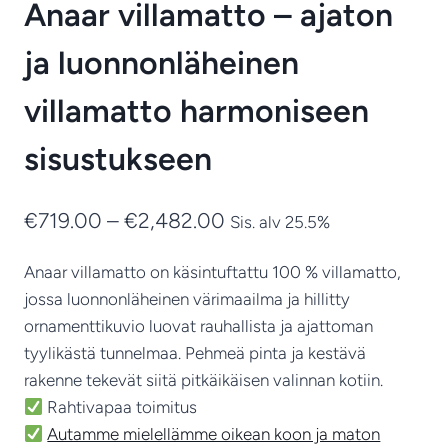
Anaar villamatto – ajaton
ja luonnonläheinen
villamatto harmoniseen
sisustukseen
Hintaluokka:
€
719.00
–
€
2,482.00
Sis. alv 25.5%
€719.00
Anaar villamatto on käsintuftattu 100 % villamatto,
-
jossa luonnonläheinen värimaailma ja hillitty
€2,482.00
ornamenttikuvio luovat rauhallista ja ajattoman
tyylikästä tunnelmaa. Pehmeä pinta ja kestävä
rakenne tekevät siitä pitkäikäisen valinnan kotiin.
Rahtivapaa toimitus
Autamme mielellämme oikean koon ja maton