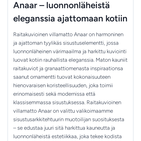
Anaar – luonnonläheistä
eleganssia ajattomaan kotiin
Raitakuvioinen villamatto Anaar on harmoninen
ja ajattoman tyylikäs sisustuselementti, jossa
luonnonläheinen värimaailma ja harkittu kuviointi
luovat kotiin rauhallista eleganssia. Maton kauniit
raitakuviot ja granaattiomenasta inspiraationsa
saanut ornamentti tuovat kokonaisuuteen
hienovaraisen koristeellisuuden, joka toimii
erinomaisesti sekä modernissa että
klassisemmassa sisustuksessa. Raitakuvioinen
villamatto Anaar on valittu valikoimaamme
sisustusarkkitehtuurin muotoilijan suosituksesta
– se edustaa juuri sitä harkittua kauneutta ja
luonnonläheistä estetiikkaa, joka tekee kodista