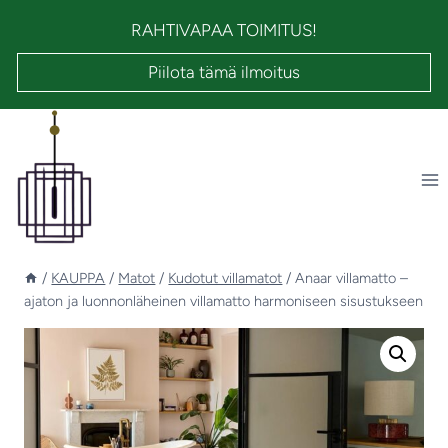
Siirry
RAHTIVAPAA TOIMITUS!
sisältöön
Piilota tämä ilmoitus
/
KAUPPA
/
Matot
/
Kudotut villamatot
/
Anaar villamatto –
ajaton ja luonnonläheinen villamatto harmoniseen sisustukseen