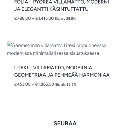
FOLIA – PYÖREÄ VILLAMATTO, MODERNI
JA ELEGANTTI KÄSINTUFTATTU
Hintaluokka:
€
788.00
–
€
1,415.00
Sis. alv 25.5%
€788.00
-
€1,415.00
UTEKI – VILLAMATTO, MODERNIA
GEOMETRIAA JA PEHMEÄÄ HARMONIAA
Hintaluokka:
€
453.00
–
€
1,865.00
Sis. alv 25.5%
€453.00
-
€1,865.00
SEURAA