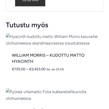
Tutustu myös
WILLIAM MORRIS – KUDOTTU MATTO
HYACINTH
Hintaluokka:
€
725.00
–
€
2,423.00
Sis. alv 25.5%
€725.00
-
€2,423.00