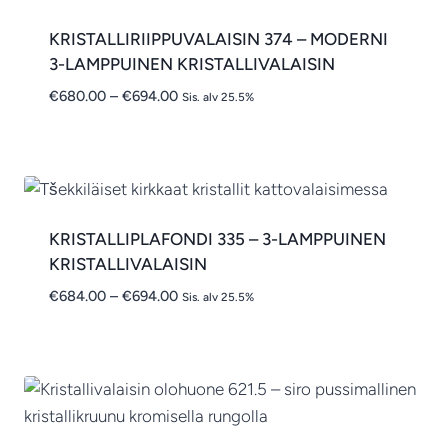
KRISTALLIRIIPPUVALAISIN 374 – MODERNI
3-LAMPPUINEN KRISTALLIVALAISIN
Hintaluokka:
€
680.00
–
€
694.00
Sis. alv 25.5%
€680.00
-
€694.00
KRISTALLIPLAFONDI 335 – 3-LAMPPUINEN
KRISTALLIVALAISIN
Hintaluokka:
€
684.00
–
€
694.00
Sis. alv 25.5%
€684.00
-
€694.00