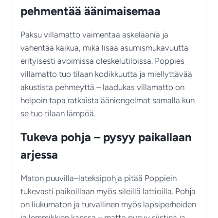
pehmentää äänimaisemaa
Paksu villamatto vaimentaa askelääniä ja
vähentää kaikua, mikä lisää asumismukavuutta
erityisesti avoimissa oleskelutiloissa. Poppies
villamatto tuo tilaan kodikkuutta ja miellyttävää
akustista pehmeyttä – laadukas villamatto on
helpoin tapa ratkaista ääniongelmat samalla kun
se tuo tilaan lämpöä.
Tukeva pohja – pysyy paikallaan
arjessa
Maton puuvilla–lateksipohja pitää Poppiein
tukevasti paikoillaan myös sileillä lattioilla. Pohja
on liukumaton ja turvallinen myös lapsiperheiden
ja lemmikkien kanssa – matto pysyy siistinä ja