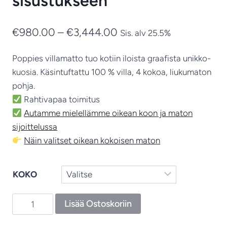
sisustukseen
Hintaluokka:
€
980.00
–
€
3,444.00
Sis. alv 25.5%
€980.00
Poppies villamatto tuo kotiin iloista graafista unikko-
-
kuosia. Käsintuftattu 100 % villa, 4 kokoa, liukumaton
€3,444.00
pohja.
Rahtivapaa toimitus
Autamme mielellämme oikean koon ja maton
sijoittelussa
Näin valitset oikean kokoisen maton
KOKO
Poppies
Lisää Ostoskoriin
-
kukkamatto,