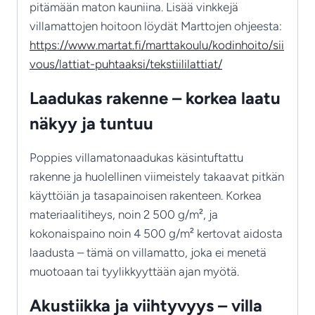
pitämään maton kauniina. Lisää vinkkejä
villamattojen hoitoon löydät Marttojen ohjeesta:
https://www.martat.fi/marttakoulu/kodinhoito/sii
vous/lattiat-puhtaaksi/tekstiililattiat/
Laadukas rakenne – korkea laatu
näkyy ja tuntuu
Poppies villamatonaadukas käsintuftattu
rakenne ja huolellinen viimeistely takaavat pitkän
käyttöiän ja tasapainoisen rakenteen. Korkea
materiaalitiheys, noin 2 500 g/m², ja
kokonaispaino noin 4 500 g/m² kertovat aidosta
laadusta – tämä on villamatto, joka ei menetä
muotoaan tai tyylikkyyttään ajan myötä.
Akustiikka ja viihtyvyys – villa