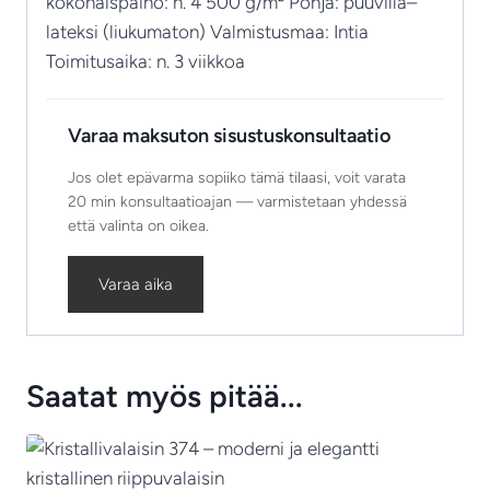
kokonaispaino: n. 4 500 g/m² Pohja: puuvilla–
lateksi (liukumaton) Valmistusmaa: Intia
Toimitusaika: n. 3 viikkoa
Varaa maksuton sisustuskonsultaatio
Jos olet epävarma sopiiko tämä tilaasi, voit varata
20 min konsultaatioajan — varmistetaan yhdessä
että valinta on oikea.
Varaa aika
Saatat myös pitää...