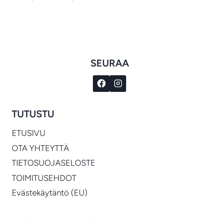
€1,028.00
-
€1,889.00
SEURAA
TUTUSTU
ETUSIVU
OTA YHTEYTTÄ
TIETOSUOJASELOSTE
TOIMITUSEHDOT
Evästekäytäntö (EU)