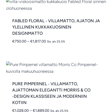
FABLED FLORAL ‑ VILLAMATTO, AJATON JA
YLELLINEN KUKKAKUOSINEN
DESIGNMATTO
Hintaluokka:
€
750.00
–
€
1,817.00
Sis. alv 25.5%
€750.00
-
€1,817.00
PURE PIMPERNEL ‑ VILLAMATTO,
AJATTOMAN ELEGANTTI MORRIS & CO
‑DESIGN KLASSISEEN JA MODERNIIN
KOTIIN
Hintaluokka:
€
1,028.00
–
€
1,889.00
Sis. alv 25.5%