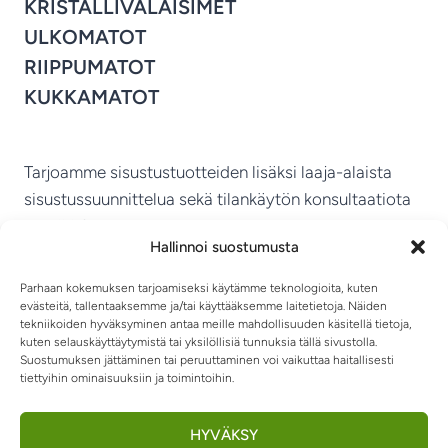
KRISTALLIVALAISIMET
ULKOMATOT
RIIPPUMATOT
KUKKAMATOT
Tarjoamme sisustustuotteiden lisäksi laaja-alaista
sisustussuunnittelua sekä tilankäytön konsultaatiota
ympäri Suomen.
Hallinnoi suostumusta
MIKKELIN VITRIINI KY
Parhaan kokemuksen tarjoamiseksi käytämme teknologioita, kuten
evästeitä, tallentaaksemme ja/tai käyttääksemme laitetietoja. Näiden
tekniikoiden hyväksyminen antaa meille mahdollisuuden käsitellä tietoja,
kuten selauskäyttäytymistä tai yksilöllisiä tunnuksia tällä sivustolla.
Suostumuksen jättäminen tai peruuttaminen voi vaikuttaa haitallisesti
tiettyihin ominaisuuksiin ja toimintoihin.
TIETOSUOJASELOSTE
TOIMITUSEHDOT
OTA YHTEYTTÄ
RIIPPUMATOT JA -TUOLIT
HYVÄKSY