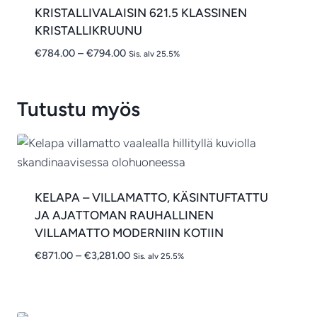
KRISTALLIVALAISIN 621.5 KLASSINEN
KRISTALLIKRUUNU
Hintaluokka:
€
784.00
–
€
794.00
Sis. alv 25.5%
€784.00
-
€794.00
Tutustu myös
KELAPA – VILLAMATTO, KÄSINTUFTATTU
JA AJATTOMAN RAUHALLINEN
VILLAMATTO MODERNIIN KOTIIN
Hintaluokka:
€
871.00
–
€
3,281.00
Sis. alv 25.5%
€871.00
-
€3,281.00