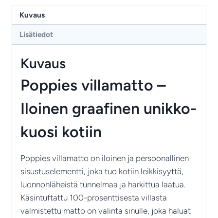
leikkisä
Kuvaus
ja
Lisätiedot
näyttävä
villamatto
Kuvaus
persoonalliseen
sisustukseen
Poppies villamatto –
määrä
Iloinen graafinen unikko-
kuosi kotiin
Poppies villamatto on iloinen ja persoonallinen
sisustuselementti, joka tuo kotiin leikkisyyttä,
luonnonläheistä tunnelmaa ja harkittua laatua.
Käsintuftattu 100-prosenttisesta villasta
valmistettu matto on valinta sinulle, joka haluat