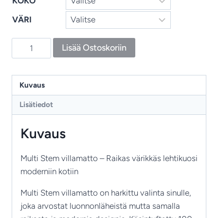
KOKO
VÄRI
Multi
Lisää Ostoskoriin
Stem
–
käsintuftattu
Kuvaus
villamatto
Lisätiedot
moderniin
kotiin
Kuvaus
määrä
Multi Stem villamatto – Raikas värikkäs lehtikuosi
moderniin kotiin
Multi Stem villamatto on harkittu valinta sinulle,
joka arvostat luonnonläheistä mutta samalla