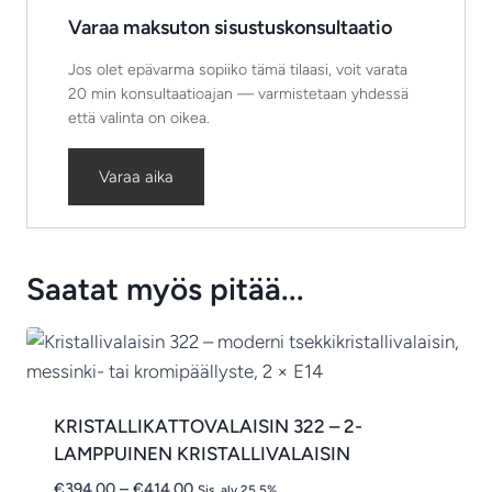
Varaa maksuton sisustuskonsultaatio
Jos olet epävarma sopiiko tämä tilaasi, voit varata
20 min konsultaatioajan — varmistetaan yhdessä
että valinta on oikea.
Varaa aika
Saatat myös pitää...
KRISTALLIKATTOVALAISIN 322 – 2-
LAMPPUINEN KRISTALLIVALAISIN
Hintaluokka:
€
394.00
–
€
414.00
Sis. alv 25.5%