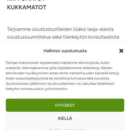
KUKKAMATOT
Tarjoamme sisustustuotteiden lisäksi laaja-alaista
sisustussuunnittelua sekä tilankäytön konsultaatiota
ympäri Suomen.
Hallinnoi suostumusta
MIKKELIN VITRIINI KY
Parhaan kokemuksen tarjoamiseksi käytämme teknologioita, kuten
evästeitä, tallentaaksemme ja/tai käyttääksemme laitetietoja. Näiden
tekniikoiden hyväksyminen antaa meille mahdollisuuden käsitellä tietoja,
kuten selauskäyttäytymistä tai yksilöllisiä tunnuksia tällä sivustolla.
Suostumuksen jättäminen tai peruuttaminen voi vaikuttaa haitallisesti
tiettyihin ominaisuuksiin ja toimintoihin.
TIETOSUOJASELOSTE
TOIMITUSEHDOT
OTA YHTEYTTÄ
RIIPPUMATOT JA -TUOLIT
HYVÄKSY
KIELLÄ
0