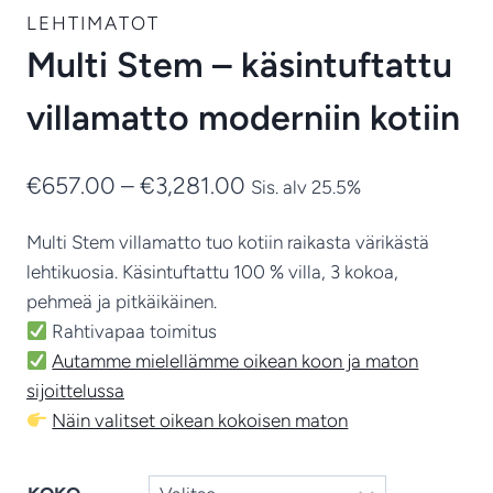
LEHTIMATOT
Multi Stem – käsintuftattu
villamatto moderniin kotiin
Hintaluokka:
€
657.00
–
€
3,281.00
Sis. alv 25.5%
€657.00
Multi Stem villamatto tuo kotiin raikasta värikästä
-
lehtikuosia. Käsintuftattu 100 % villa, 3 kokoa,
€3,281.00
pehmeä ja pitkäikäinen.
Rahtivapaa toimitus
Autamme mielellämme oikean koon ja maton
sijoittelussa
Näin valitset oikean kokoisen maton