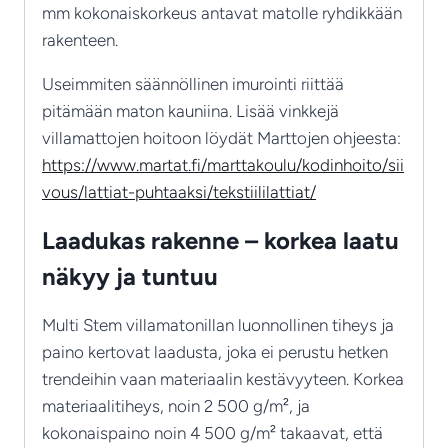
mm kokonaiskorkeus antavat matolle ryhdikkään
rakenteen.
Useimmiten säännöllinen imurointi riittää
pitämään maton kauniina. Lisää vinkkejä
villamattojen hoitoon löydät Marttojen ohjeesta:
https://www.martat.fi/marttakoulu/kodinhoito/sii
vous/lattiat-puhtaaksi/tekstiililattiat/
Laadukas rakenne – korkea laatu
näkyy ja tuntuu
Multi Stem villamatonillan luonnollinen tiheys ja
paino kertovat laadusta, joka ei perustu hetken
trendeihin vaan materiaalin kestävyyteen. Korkea
materiaalitiheys, noin 2 500 g/m², ja
kokonaispaino noin 4 500 g/m² takaavat, että