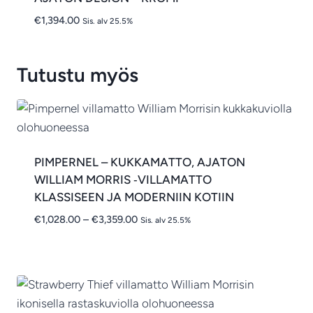
€
1,394.00
Sis. alv 25.5%
Tutustu myös
PIMPERNEL – KUKKAMATTO, AJATON
WILLIAM MORRIS ‑VILLAMATTO
KLASSISEEN JA MODERNIIN KOTIIN
Hintaluokka:
€
1,028.00
–
€
3,359.00
Sis. alv 25.5%
€1,028.00
-
€3,359.00