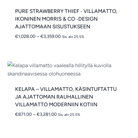
PURE STRAWBERRY THIEF ‑ VILLAMATTO,
IKONINEN MORRIS & CO ‑DESIGN
AJATTOMAAN SISUSTUKSEEN
Hintaluokka:
€
1,028.00
–
€
3,359.00
Sis. alv 25.5%
€1,028.00
-
€3,359.00
KELAPA – VILLAMATTO, KÄSINTUFTATTU
JA AJATTOMAN RAUHALLINEN
VILLAMATTO MODERNIIN KOTIIN
Hintaluokka:
€
871.00
–
€
3,281.00
Sis. alv 25.5%
€871.00
-
€3,281.00