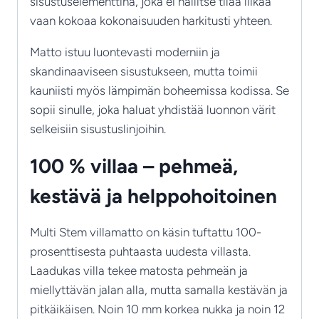
sisustuselementtinä, joka ei hallitse tilaa liikaa
vaan kokoaa kokonaisuuden harkitusti yhteen.
Matto istuu luontevasti moderniin ja
skandinaaviseen sisustukseen, mutta toimii
kauniisti myös lämpimän boheemissa kodissa. Se
sopii sinulle, joka haluat yhdistää luonnon värit
selkeisiin sisustuslinjoihin.
100 % villaa – pehmeä,
kestävä ja helppohoitoinen
Multi Stem villamatto on käsin tuftattu 100-
prosenttisesta puhtaasta uudesta villasta.
Laadukas villa tekee matosta pehmeän ja
miellyttävän jalan alla, mutta samalla kestävän ja
pitkäikäisen. Noin 10 mm korkea nukka ja noin 12