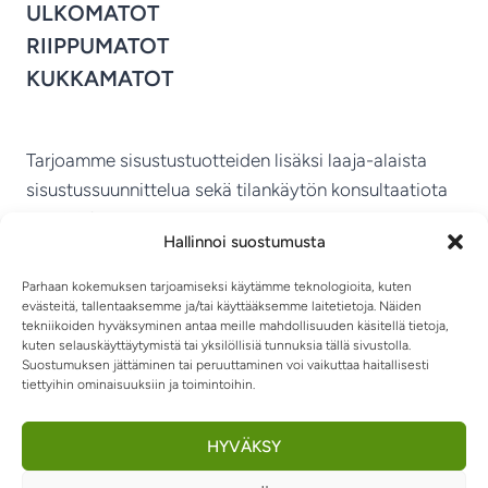
ULKOMATOT
RIIPPUMATOT
KUKKAMATOT
Tarjoamme sisustustuotteiden lisäksi laaja-alaista
sisustussuunnittelua sekä tilankäytön konsultaatiota
ympäri Suomen.
Hallinnoi suostumusta
MIKKELIN VITRIINI KY
Parhaan kokemuksen tarjoamiseksi käytämme teknologioita, kuten
evästeitä, tallentaaksemme ja/tai käyttääksemme laitetietoja. Näiden
tekniikoiden hyväksyminen antaa meille mahdollisuuden käsitellä tietoja,
kuten selauskäyttäytymistä tai yksilöllisiä tunnuksia tällä sivustolla.
Suostumuksen jättäminen tai peruuttaminen voi vaikuttaa haitallisesti
tiettyihin ominaisuuksiin ja toimintoihin.
TIETOSUOJASELOSTE
TOIMITUSEHDOT
OTA YHTEYTTÄ
RIIPPUMATOT JA -TUOLIT
HYVÄKSY