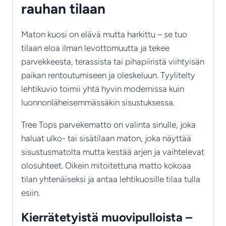
rauhan tilaan
Maton kuosi on elävä mutta harkittu – se tuo
tilaan eloa ilman levottomuutta ja tekee
parvekkeesta, terassista tai pihapiiristä viihtyisän
paikan rentoutumiseen ja oleskeluun. Tyylitelty
lehtikuvio toimii yhtä hyvin modernissa kuin
luonnonläheisemmässäkin sisustuksessa.
Tree Tops parvekematto on valinta sinulle, joka
haluat ulko- tai sisätilaan maton, joka näyttää
sisustusmatolta mutta kestää arjen ja vaihtelevat
olosuhteet. Oikein mitoitettuna matto kokoaa
tilan yhtenäiseksi ja antaa lehtikuosille tilaa tulla
esiin.
Kierrätetyistä muovipulloista –