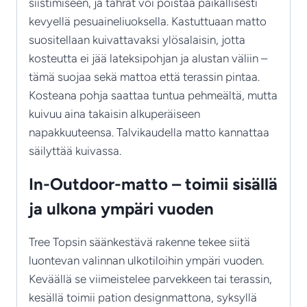
siistimiseen, ja tahrat voi poistaa paikallisesti
kevyellä pesuaineliuoksella. Kastuttuaan matto
suositellaan kuivattavaksi ylösalaisin, jotta
kosteutta ei jää lateksipohjan ja alustan väliin –
tämä suojaa sekä mattoa että terassin pintaa.
Kosteana pohja saattaa tuntua pehmeältä, mutta
kuivuu aina takaisin alkuperäiseen
napakkuuteensa. Talvikaudella matto kannattaa
säilyttää kuivassa.
In-Outdoor-matto – toimii sisällä
ja ulkona ympäri vuoden
Tree Topsin säänkestävä rakenne tekee siitä
luontevan valinnan ulkotiloihin ympäri vuoden.
Keväällä se viimeistelee parvekkeen tai terassin,
kesällä toimii pation designmattona, syksyllä