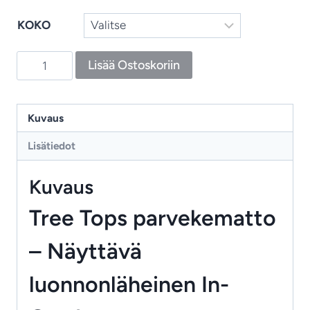
KOKO
Tree
Lisää Ostoskoriin
Tops
-
parvekematto,
Kuvaus
luonnonläheinen
Lisätiedot
ja
säänkestävä
Kuvaus
lehtikuosinen
matto
Tree Tops parvekematto
ulko-
– Näyttävä
ja
sisätiloihin
luonnonläheinen In-
määrä