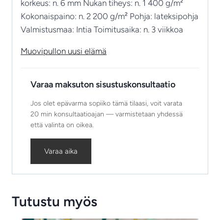
korkeus: n. 6 mm Nukan tiheys: n. 1 400 g/m²
Kokonaispaino: n. 2 200 g/m² Pohja: lateksipohja
Valmistusmaa: Intia Toimitusaika: n. 3 viikkoa
Muovipullon uusi elämä
Varaa maksuton sisustuskonsultaatio
Jos olet epävarma sopiiko tämä tilaasi, voit varata
20 min konsultaatioajan — varmistetaan yhdessä
että valinta on oikea.
Varaa aika
Tutustu myös