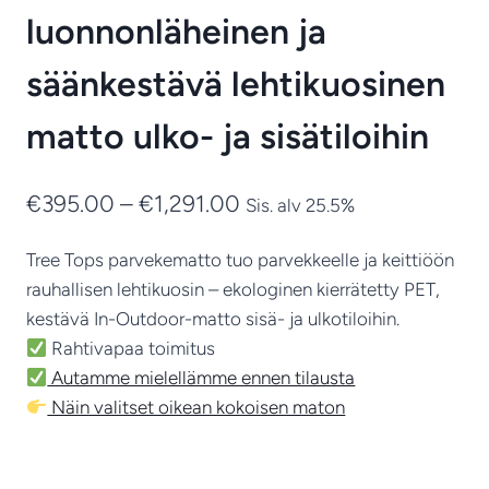
luonnonläheinen ja
säänkestävä lehtikuosinen
matto ulko- ja sisätiloihin
Hintaluokka:
€
395.00
–
€
1,291.00
Sis. alv 25.5%
€395.00
Tree Tops parvekematto tuo parvekkeelle ja keittiöön
-
rauhallisen lehtikuosin – ekologinen kierrätetty PET,
€1,291.00
kestävä In-Outdoor-matto sisä- ja ulkotiloihin.
Rahtivapaa toimitus
Autamme mielellämme ennen tilausta
Näin valitset oikean kokoisen maton