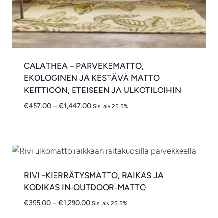
CALATHEA – PARVEKEMATTO,
EKOLOGINEN JA KESTÄVÄ MATTO
KEITTIÖÖN, ETEISEEN JA ULKOTILOIHIN
Hintaluokka:
€
457.00
–
€
1,447.00
Sis. alv 25.5%
€457.00
-
€1,447.00
RIVI -KIERRÄTYSMATTO, RAIKAS JA
KODIKAS IN‑OUTDOOR‑MATTO
Hintaluokka:
€
395.00
–
€
1,290.00
Sis. alv 25.5%
€395.00