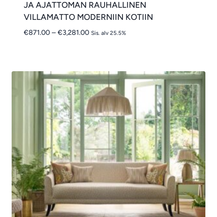
JA AJATTOMAN RAUHALLINEN
VILLAMATTO MODERNIIN KOTIIN
Hintaluokka:
€
871.00
–
€
3,281.00
Sis. alv 25.5%
€871.00
-
€3,281.00