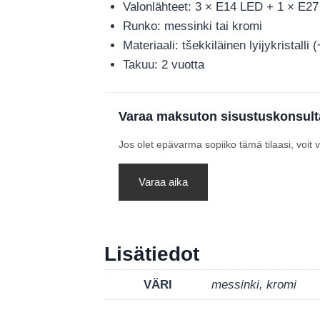
Valonlähteet: 3 × E14 LED + 1 × E27 
Runko: messinki tai kromi
Materiaali: tšekkiläinen lyijykristalli 
Takuu: 2 vuotta
Varaa maksuton sisustuskonsult
Jos olet epävarma sopiiko tämä tilaasi, voit
Varaa aika
Lisätiedot
VÄRI
messinki, kromi