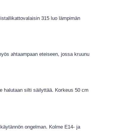
ristallikattovalaisin 315 luo lämpimän
ii myös ahtaampaan eteiseen, jossa kruunu
me halutaan silti säilyttää. Korkeus 50 cm
see käytännön ongelman. Kolme E14- ja