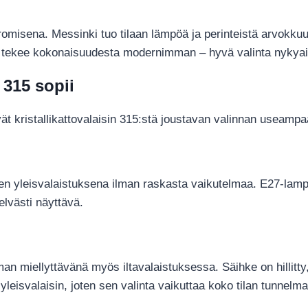
misena. Messinki tuo tilaan lämpöä ja perinteistä arvokkuut
a tekee kokonaisuudesta modernimman – hyvä valinta nykyaik
n 315 sopii
t kristallikattovalaisin 315:stä joustavan valinnan useampaa
oneen yleisvalaistuksena ilman raskasta vaikutelmaa. E27-lam
elvästi näyttävä.
man miellyttävänä myös iltavalaistuksessa. Säihke on hillitty
eisvalaisin, joten sen valinta vaikuttaa koko tilan tunnelm