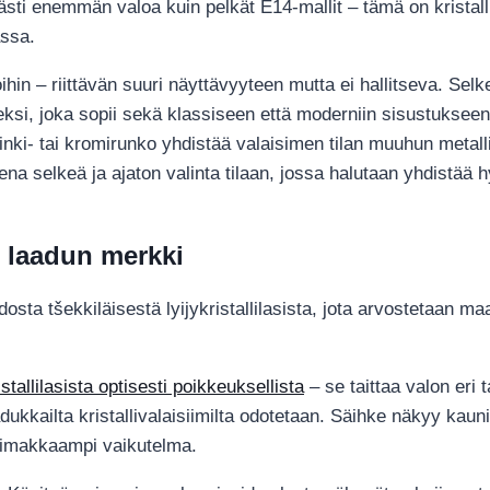
ti enemmän valoa kuin pelkät E14-mallit – tämä on kristalliv
assa.
ihin – riittävän suuri näyttävyyteen mutta ei hallitseva. Selke
si, joka sopii sekä klassiseen että moderniin sisustukseen. 
sinki- tai kromirunko yhdistää valaisimen tilan muuhun metall
ena selkeä ja ajaton valinta tilaan, jossa halutaan yhdistää hy
 – laadun merkki
idosta tšekkiläisestä lyijykristallilasista, jota arvostetaan m
istallilasista optisesti poikkeuksellista
– se taittaa valon eri t
adukkailta kristallivalaisiimilta odotetaan. Säihke näkyy k
voimakkaampi vaikutelma.