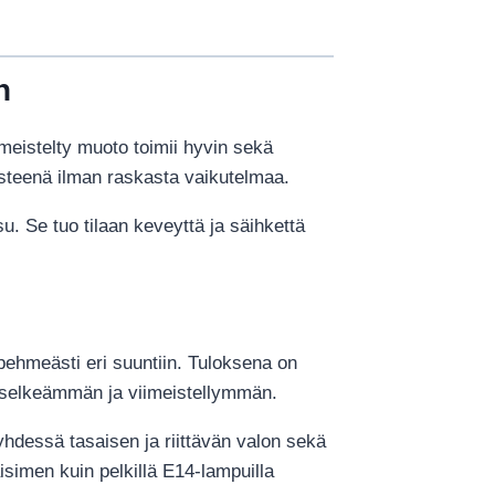
n
iimeistelty muoto toimii hyvin sekä
isteenä ilman raskasta vaikutelmaa.
su. Se tuo tilaan keveyttä ja säihkettä
n pehmeästi eri suuntiin. Tuloksena on
sta selkeämmän ja viimeistellymmän.
yhdessä tasaisen ja riittävän valon sekä
isimen kuin pelkillä E14-lampuilla