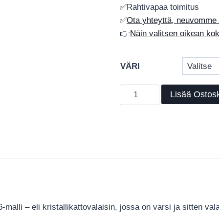
✅Rahtivapaa toimitus
✅
Ota yhteyttä, neuvomme
👉
Näin valitsen oikean ko
VÄRI
Kristallikattovalaisin
Lisää Ostosk
315
–
4-
lamppuinen
kristallivalaisin
määrä
alli – eli kristallikattovalaisin, jossa on varsi ja sitten val