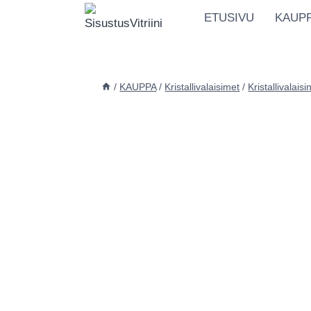
Siirry
ETUSIVU
KAUP
sisältöön
/
KAUPPA
/
Kristallivalaisimet
/
Kristallivalai