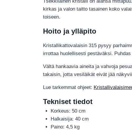
Tšekkiläinen kristalli on alansa mittapuu
kirkas ja valon taitto tasainen koko vala
toiseen.
Hoito ja ylläpito
Kristallikattovalaisin 315 pysyy parhaimmi
irrottaa huolellisesti pestäväksi. Puhdas 
Vältä hankaavia aineita ja vahvoja pesuai
takaisin, jotta vesiläikät eivät jää näkyvi
Lue tarkemmat ohjeet:
Kristallivalaisim
Tekniset tiedot
Korkeus: 50 cm
Halkaisija: 40 cm
Paino: 4,5 kg