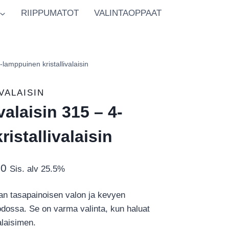
RIIPPUMATOT
VALINTAOPPAAT
4-lamppuinen kristallivalaisin
VALAISIN
valaisin 315 – 4-
istallivalaisin
Hintaluokka:
00
Sis. alv 25.5%
€1,194.00
laan tasapainoisen valon ja kevyen
-
ossa. Se on varma valinta, kun haluat
€1,394.00
laisimen.