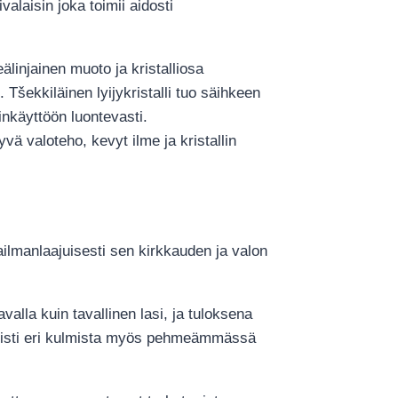
alaisin joka toimii aidosti
älinjainen muoto ja kristalliosa
Tšekkiläinen lyijykristalli tuo säihkeen
inkäyttöön luontevasti.
vä valoteho, kevyt ilme ja kristallin
aailmanlaajuisesti sen kirkkauden ja valon
avalla kuin tavallinen lasi, ja tuloksena
auniisti eri kulmista myös pehmeämmässä