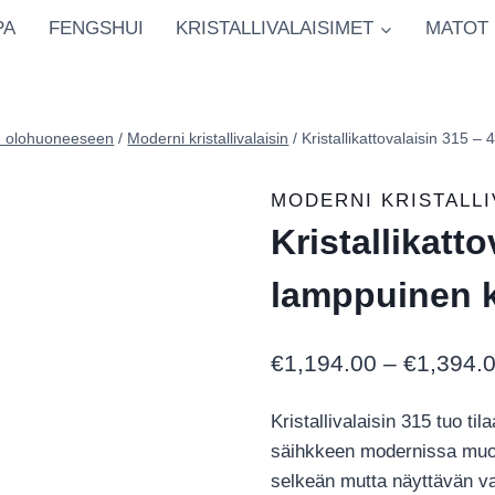
PA
FENGSHUI
KRISTALLIVALAISIMET
MATOT
sin olohuoneeseen
/
Moderni kristallivalaisin
/
Kristallikattovalaisin 315 – 
MODERNI KRISTALLI
Kristallikatto
lamppuinen kr
€
1,194.00
–
€
1,394.
Kristallivalaisin 315 tuo ti
säihkkeen modernissa muod
selkeän mutta näyttävän va