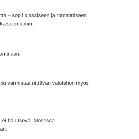
ta – sopii klassiseen ja romanttiseen
aiseen kotiin.
n tilaan.
ppu varmistaa riittävän valotehon myös
, ei häiritsevä. Monessa
aan.