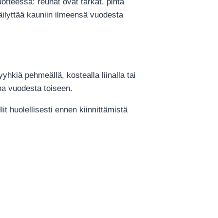
otteessa: reunat ovat tarkat, pinta
säilyttää kauniin ilmeensä vuodesta
yyhkiä pehmeällä, kostealla liinalla tai
sana vuodesta toiseen.
it huolellisesti ennen kiinnittämistä