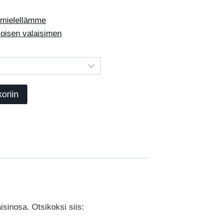
 mielellämme
koisen valaisimen
oriin
aisinosa. Otsikoksi siis: