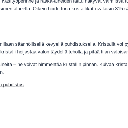
. Käsityöperinne ja raaka-aineiden laatu näkyvät valmiissa tu
isimen alueella. Oikein hoidettuna kristallikattovalaisin 315 
llaan säännöllisellä kevyellä puhdistuksella. Kristallit voi p
kristalli heijastaa valon täydellä teholla ja pitää tilan valoi
neita – ne voivat himmentää kristallin pinnan. Kuivaa kristall
in.
en puhdistus