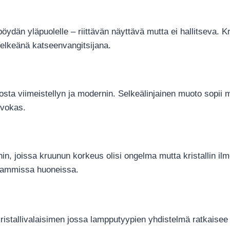
öydän yläpuolelle – riittävän näyttävä mutta ei hallitseva. K
 selkeänä katseenvangitsijana.
ulosta viimeistellyn ja modernin. Selkeälinjainen muoto sop
arvokas.
oihin, joissa kruunun korkeus olisi ongelma mutta kristallin il
alammissa huoneissa.
at kristallivalaisimen jossa lampputyypien yhdistelmä ratkai