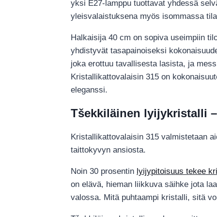
yksi E27-lamppu tuottavat yhdessä selväs
yleisvalaistuksena myös isommassa til
Halkaisija 40 cm on sopiva useimpiin tilo
yhdistyvät tasapainoiseksi kokonaisuudek
joka erottuu tavallisesta lasista, ja mes
Kristallikattovalaisin 315 on kokonaisuut
eleganssi.
Tšekkiläinen lyijykristalli
Kristallikattovalaisin 315 valmistetaan a
taittokyvyn ansiosta.
Noin 30 prosentin
lyijypitoisuus tekee kr
on elävä, hieman liikkuva säihke jota la
valossa. Mitä puhtaampi kristalli, sitä 