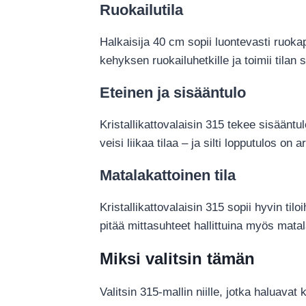
Ruokailutila
Halkaisija 40 cm sopii luontevasti ruokap
kehyksen ruokailuhetkille ja toimii tilan
Eteinen ja sisääntulo
Kristallikattovalaisin 315 tekee sisäänt
veisi liikaa tilaa – ja silti lopputulos on 
Matalakattoinen tila
Kristallikattovalaisin 315 sopii hyvin til
pitää mittasuhteet hallittuina myös mat
Miksi valitsin tämän
Valitsin 315-mallin niille, jotka haluav