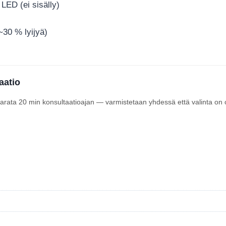
LED (ei sisälly)
(~30 % lyijyä)
aatio
 varata 20 min konsultaatioajan — varmistetaan yhdessä että valinta on 