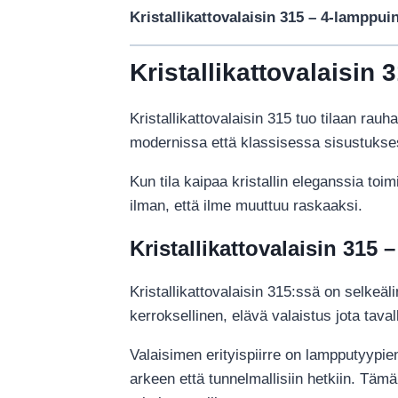
Kristallikattovalaisin 315 – 4-lamppuin
Kristallikattovalaisin 
Kristallikattovalaisin 315 tuo tilaan rauh
modernissa että klassisessa sisustuksess
Kun tila kaipaa kristallin eleganssia toim
ilman, että ilme muuttuu raskaaksi.
Kristallikattovalaisin 315 
Kristallikattovalaisin 315:ssä on selkeäli
kerroksellinen, elävä valaistus jota tava
Valaisimen erityispiirre on lampputyypie
arkeen että tunnelmallisiin hetkiin. Täm