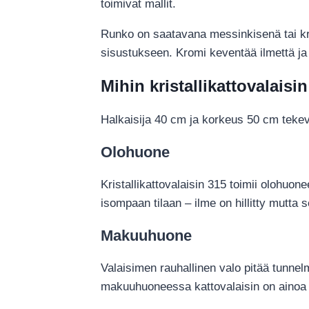
toimivat mallit.
Runko on saatavana messinkisenä tai kro
sisustukseen. Kromi keventää ilmettä j
Mihin kristallikattovalaisi
Halkaisija 40 cm ja korkeus 50 cm tekevä
Olohuone
Kristallikattovalaisin 315 toimii olohu
isompaan tilaan – ilme on hillitty mutta s
Makuuhuone
Valaisimen rauhallinen valo pitää tunnel
makuuhuoneessa kattovalaisin on ainoa yl