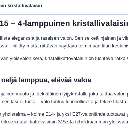
en kristallivalaisin
315 – 4-lamppuinen kristallivalaisi
allista eleganssia ja tasaisen valon. Sen selkeälinjainen ja v
a – hillitty mutta riittävän näyttävä toimimaan tilan keskip
ivan yleisvalon kera, kristallikattovalaisin on luonteva ratkai
– neljä lamppua, elävää valoa
njainen muoto ja tšekkiläinen lyijykristalli, joka taittaa valo
llinen lasi ei tuota – valo tuntuu luonnolliselta ja tekee tila
n yhdistelmä – kolme E14- ja yksi E27-valonlähde tuottavat 
ä tekee kristallikattovalaisin 315:stä tehokkaamman yleisvala