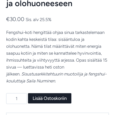
ja olohuoneeseen
€
30.00
Sis. alv 25.5%
Fengshui-koti hengittää ohjaa sinua tarkastelemaan
kodin kahta keskeistä tilaa: sisääntuloa ja
olohuonetta. Nämä tilat määrittävät miten energia
saapuu kotiin ja miten se kannattelee hyvinvointia,
ihmissuhteita ja viihtyvyyttä arjessa. Opas sisältää 15
sivua — luettavissa heti oston
jälkeen.
Sisustusarkkitehtuurin muotoilija ja fengshui-
kouluttaja Saila Nurminen.
10
Lisää Ostoskoriin
Koti
hengittää