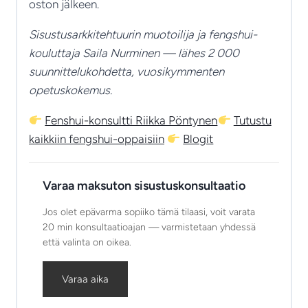
oston jälkeen.
Sisustusarkkitehtuurin muotoilija ja fengshui-
kouluttaja Saila Nurminen — lähes 2 000
suunnittelukohdetta, vuosikymmenten
opetuskokemus.
Fenshui-konsultti Riikka Pöntynen
Tutustu
kaikkiin fengshui-oppaisiin
Blogit
Varaa maksuton sisustuskonsultaatio
Jos olet epävarma sopiiko tämä tilaasi, voit varata
20 min konsultaatioajan — varmistetaan yhdessä
että valinta on oikea.
Varaa aika