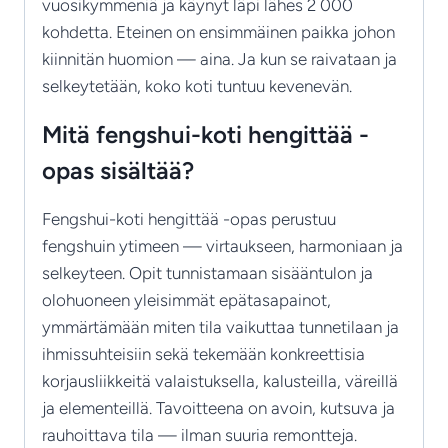
vuosikymmeniä ja käynyt läpi lähes 2 000
kohdetta. Eteinen on ensimmäinen paikka johon
kiinnitän huomion — aina. Ja kun se raivataan ja
selkeytetään, koko koti tuntuu kevenevän.
Mitä fengshui-koti hengittää -
opas sisältää?
Fengshui-koti hengittää -opas perustuu
fengshuin ytimeen — virtaukseen, harmoniaan ja
selkeyteen. Opit tunnistamaan sisääntulon ja
olohuoneen yleisimmät epätasapainot,
ymmärtämään miten tila vaikuttaa tunnetilaan ja
ihmissuhteisiin sekä tekemään konkreettisia
korjausliikkeitä valaistuksella, kalusteilla, väreillä
ja elementeillä. Tavoitteena on avoin, kutsuva ja
rauhoittava tila — ilman suuria remontteja.