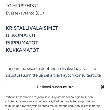
TOIMITUSEHDOT
Evästekäytäntö (EU)
KRISTALLIVALAISIMET
ULKOMATOT
RIIPPUMATOT
KUKKAMATOT
Tarjoamme sisustustuotteiden lisäksi laaja-alaista
sisustussuunnittelua sekä tilankäytön konsultaatiota
ympäri Suomen.
Hallinnoi suostumusta
MIKKELIN VITRIINI KY
Parhaan kokemuksen tarjoamiseksi käytämme teknologioita, kuten
evästeitä, tallentaaksemme ja/tai käyttääksemme laitetietoja. Näiden
tekniikoiden hyväksyminen antaa meille mahdollisuuden käsitellä tietoja,