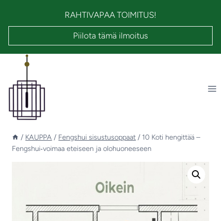
Siirry
RAHTIVAPAA TOIMITUS!
sisältöön
Piilota tämä ilmoitus
/
KAUPPA
/
Fengshui sisustusoppaat
/
10 Koti hengittää –
Fengshui‑voimaa eteiseen ja olohuoneeseen