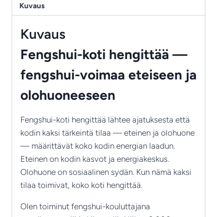
–
Kuvaus
Fengshui‑voimaa
eteiseen
Kuvaus
ja
Fengshui-koti hengittää —
olohuoneeseen
määrä
fengshui-voimaa eteiseen ja
olohuoneeseen
Fengshui-koti hengittää lähtee ajatuksesta että
kodin kaksi tärkeintä tilaa — eteinen ja olohuone
— määrittävät koko kodin energian laadun.
Eteinen on kodin kasvot ja energiakeskus.
Olohuone on sosiaalinen sydän. Kun nämä kaksi
tilaa toimivat, koko koti hengittää.
Olen toiminut fengshui-kouluttajana