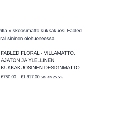
FABLED FLORAL ‑ VILLAMATTO,
AJATON JA YLELLINEN
KUKKAKUOSINEN DESIGNMATTO
Hintaluokka:
€
750.00
–
€
1,817.00
Sis. alv 25.5%
€750.00
-
€1,817.00