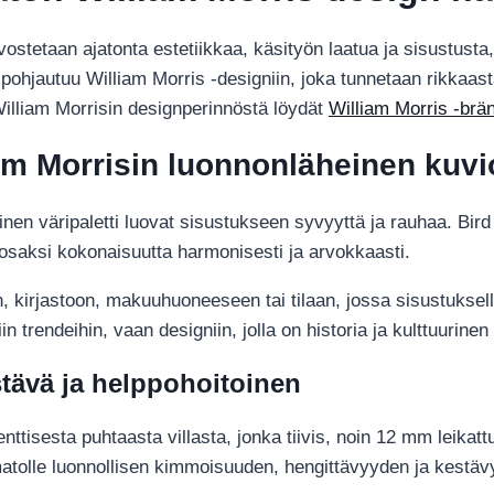
määrä
rvostetaan ajatonta estetiikkaa, käsityön laatua ja sisustusta
o pohjautuu William Morris -designiin, joka tunnetaan rikkaa
William Morrisin designperinnöstä löydät
William Morris -bränd
liam Morrisin luonnonläheinen kuv
nen väripaletti luovat sisustukseen syvyyttä ja rauhaa. Bird 
uu osaksi kokonaisuutta harmonisesti ja arvokkaasti.
 kirjastoon, makuuhuoneeseen tai tilaan, jossa sisustuksella 
 trendeihin, vaan designiin, jolla on historia ja kulttuurinen
stävä ja helppohoitoinen
enttisesta puhtaasta villasta, jonka tiivis, noin 12 mm leika
 matolle luonnollisen kimmoisuuden, hengittävyyden ja kestä