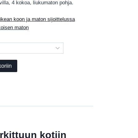
villa, 4 kokoa, liukumaton pohja.
€3,553.00
ean koon ja maton sijoittelussa
okoisen maton
oriin
rkittuun kotiin