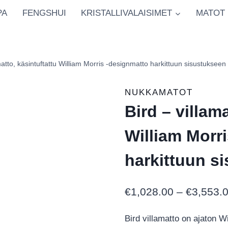
PA
FENGSHUI
KRISTALLIVALAISIMET
MATOT
matto, käsintuftattu William Morris ‑designmatto harkittuun sisustukseen
NUKKAMATOT
Bird – villam
William Morr
harkittuun s
€
1,028.00
–
€
3,553.
Bird villamatto on ajaton W