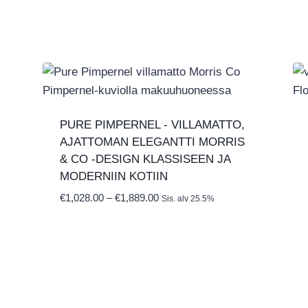
PURE PIMPERNEL ‑ VILLAMATTO,
AJATTOMAN ELEGANTTI MORRIS
& CO ‑DESIGN KLASSISEEN JA
MODERNIIN KOTIIN
Hintaluokka:
€
1,028.00
–
€
1,889.00
Sis. alv 25.5%
€1,028.00
-
€1,889.00