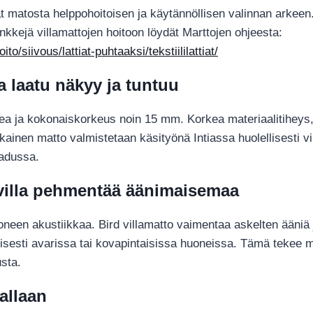
ät matosta helppohoitoisen ja käytännöllisen valinnan arkee
nkkejä villamattojen hoitoon löydät Marttojen ohjeesta:
o/siivous/lattiat-puhtaaksi/tekstiililattiat/
 laatu näkyy ja tuntuu
a ja kokonaiskorkeus noin 15 mm. Korkea materiaalitiheys, 
kainen matto valmistetaan käsityönä Intiassa huolellisesti 
aadussa.
– villa pehmentää äänimaisemaa
neen akustiikkaa. Bird villamatto vaimentaa askelten ääniä j
isesti avarissa tai kovapintaisissa huoneissa. Tämä tekee m
usta.
kallaan