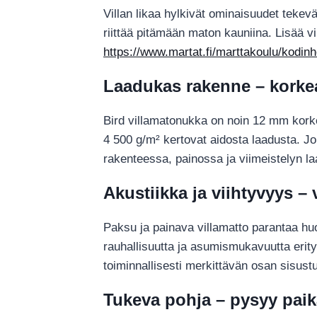
Villan likaa hylkivät ominaisuudet tekev
riittää pitämään maton kauniina. Lisää vi
https://www.martat.fi/marttakoulu/kodinhoit
Laadukas rakenne – korkea
Bird villamatonukka on noin 12 mm korke
4 500 g/m² kertovat aidosta laadusta. Jo
rakenteessa, painossa ja viimeistelyn l
Akustiikka ja viihtyvyys 
Paksu ja painava villamatto parantaa huo
rauhallisuutta ja asumismukavuutta erity
toiminnallisesti merkittävän osan sisust
Tukeva pohja – pysyy pai