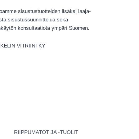
joamme sisustustuotteiden lisäksi laaja-
ista sisustussuunnittelua sekä
ankäytön konsultaatiota ympäri Suomen.
KELIN VITRIINI KY
RIIPPUMATOT JA -TUOLIT