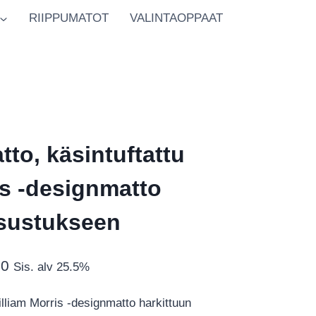
RIIPPUMATOT
VALINTAOPPAAT
atto, käsintuftattu
is ‑designmatto
isustukseen
Hintaluokka:
00
Sis. alv 25.5%
€1,028.00
illiam Morris -designmatto harkittuun
-