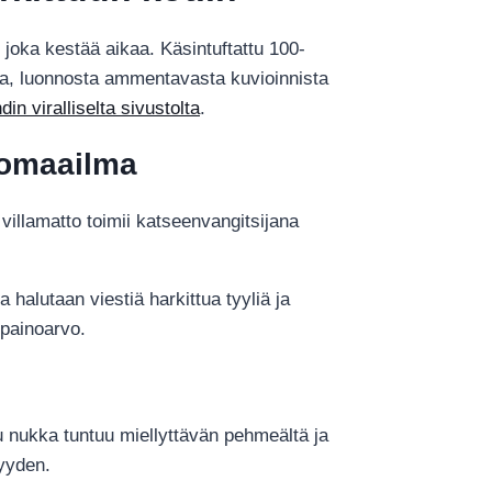
, joka kestää aikaa. Käsintuftattu 100-
sta, luonnosta ammentavasta kuvioinnista
in viralliselta sivustolta
.
iomaailma
villamatto toimii katseenvangitsijana
halutaan viestiä harkittua tyyliä ja
 painoarvo.
ttu nukka tuntuu miellyttävän pehmeältä ja
vyyden.