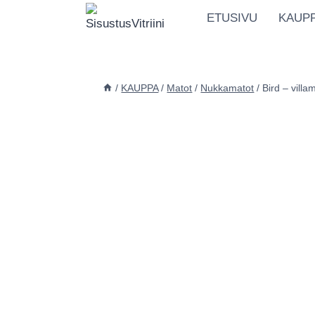
Siirry
ETUSIVU
KAUP
sisältöön
/
KAUPPA
/
Matot
/
Nukkamatot
/
Bird – villa