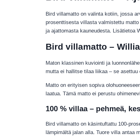
Bird villamatto on valinta kotiin, jossa a
prosenttisesta villasta valmistettu matt
ja ajattomasta kauneudesta. Lisätietoa 
Bird villamatto – Wil
Maton klassinen kuviointi ja luonnonlähei
mutta ei hallitse tilaa liikaa – se asett
Matto on erityisen sopiva olohuoneeseen,
laatua. Tämä matto ei perustu ohimeneviin
100 % villaa – pehmeä, ke
Bird villamatto on käsintuftattu 100-pros
lämpimältä jalan alla. Tuore villa antaa