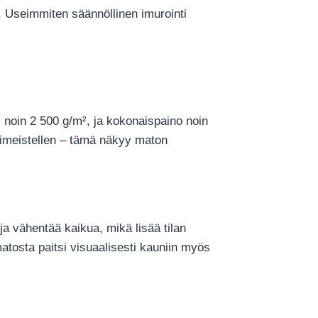
n. Useimmiten säännöllinen imurointi
noin 2 500 g/m², ja kokonaispaino noin
viimeistellen – tämä näkyy maton
a vähentää kaikua, mikä lisää tilan
atosta paitsi visuaalisesti kauniin myös