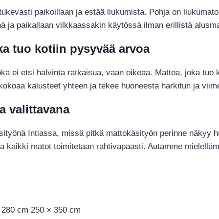
tukevasti paikoillaan ja estää liukumista. Pohja on liukumato
 ja paikallaan vilkkaassakin käytössä ilman erillistä alusm
oka tuo kotiin pysyvää arvoa
joka ei etsi halvinta ratkaisua, vaan oikeaa. Mattoa, joka tuo 
okoaa kalusteet yhteen ja tekee huoneesta harkitun ja viim
a valittavana
sityönä Intiassa, missä pitkä mattokäsityön perinne näkyy hu
, ja kaikki matot toimitetaan rahtivapaasti. Autamme mielel
× 280 cm 250 × 350 cm