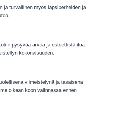
n ja turvallinen myös lapsiperheiden ja
atoa.
kotiin pysyvää arvoa ja esteettistä iloa
eistellyn kokonaisuuden.
olellisena viimeistelynä ja tasaisena
lämme oikean koon valinnassa ennen