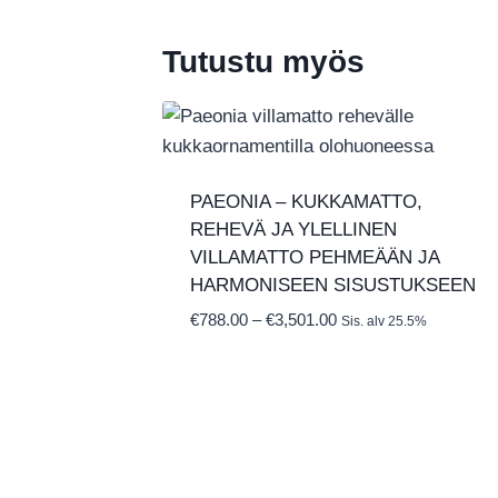
Tutustu myös
PAEONIA – KUKKAMATTO,
REHEVÄ JA YLELLINEN
VILLAMATTO PEHMEÄÄN JA
HARMONISEEN SISUSTUKSEEN
Hintaluokka:
€
788.00
–
€
3,501.00
Sis. alv 25.5%
€788.00
-
€3,501.00