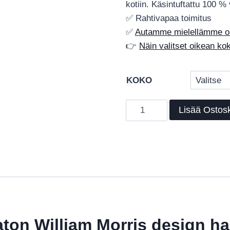
kotiin. Käsintuftattu 100 % 
✅ Rahtivapaa toimitus
✅
Autamme mielellämme oik
👉
Näin valitset oikean k
KOKO
Bird
Lisää Ostosk
-
villamatto,
käsintuftattu
William
Morris
‑designmatto
harkittuun
sisustukseen
aton William Morris design ha