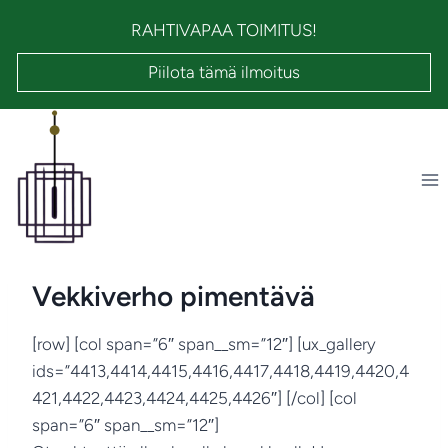
Siirry
RAHTIVAPAA TOIMITUS!
sisältöön
Piilota tämä ilmoitus
Vekkiverho pimentävä
[row] [col span=”6″ span__sm=”12″] [ux_gallery
ids=”4413,4414,4415,4416,4417,4418,4419,4420,4
421,4422,4423,4424,4425,4426″] [/col] [col
span=”6″ span__sm=”12″]