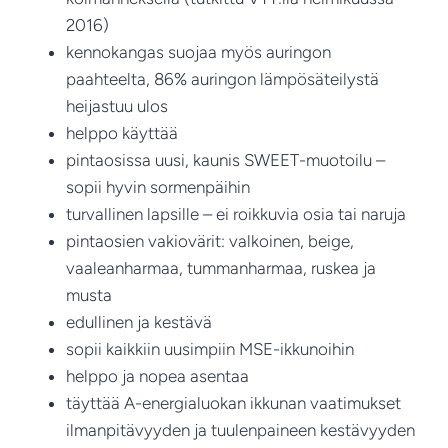
2016)
kennokangas suojaa myös auringon
paahteelta, 86% auringon lämpösäteilystä
heijastuu ulos
helppo käyttää
pintaosissa uusi, kaunis SWEET-muotoilu –
sopii hyvin sormenpäihin
turvallinen lapsille – ei roikkuvia osia tai naruja
pintaosien vakiovärit: valkoinen, beige,
vaaleanharmaa, tummanharmaa, ruskea ja
musta
edullinen ja kestävä
sopii kaikkiin uusimpiin MSE-ikkunoihin
helppo ja nopea asentaa
täyttää A-energialuokan ikkunan vaatimukset
ilmanpitävyyden ja tuulenpaineen kestävyyden