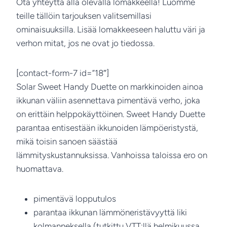
Ota yhteyttä alla olevalla lomakkeella! Luomme
teille tällöin tarjouksen valitsemillasi
ominaisuuksilla. Lisää lomakkeeseen haluttu väri ja
verhon mitat, jos ne ovat jo tiedossa.
[contact-form-7 id=”18″]
Solar Sweet Handy Duette on markkinoiden ainoa
ikkunan väliin asennettava pimentävä verho, joka
on erittäin helppokäyttöinen. Sweet Handy Duette
parantaa entisestään ikkunoiden lämpöeristystä,
mikä toisin sanoen säästää
lämmityskustannuksissa. Vanhoissa taloissa ero on
huomattava.
pimentävä lopputulos
parantaa ikkunan lämmöneristävyyttä liki
kolmanneksella (tutkittu VTT:llä helmikuussa