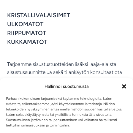
KRISTALLIVALAISIMET
ULKOMATOT
RIIPPUMATOT
KUKKAMATOT
Tarjoamme sisustustuotteiden lisäksi laaja-alaista
sisustussuunnittelua sekä tilankäytön konsultaatiota
ympäri Suomen.
Hallinnoi suostumusta
MIKKELIN VITRIINI KY
Parhaan kokemuksen tarjoamiseksi käytämme teknologioita, kuten
evästeitä, tallentaaksemme ja/tai käyttääksemme laitetietoja. Näiden
tekniikoiden hyväksyminen antaa meille mahdollisuuden käsitellä tietoja,
kuten selauskäyttäytymistä tai yksilöllisiä tunnuksia tällä sivustolla.
Suostumuksen jättäminen tai peruuttaminen voi vaikuttaa haitallisesti
tiettyihin ominaisuuksiin ja toimintoihin.
TIETOSUOJASELOSTE
TOIMITUSEHDOT