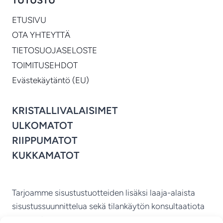
TUTUSTU
ETUSIVU
OTA YHTEYTTÄ
TIETOSUOJASELOSTE
TOIMITUSEHDOT
Evästekäytäntö (EU)
KRISTALLIVALAISIMET
ULKOMATOT
RIIPPUMATOT
KUKKAMATOT
Tarjoamme sisustustuotteiden lisäksi laaja-alaista
sisustussuunnittelua sekä tilankäytön konsultaatiota
ympäri Suomen.