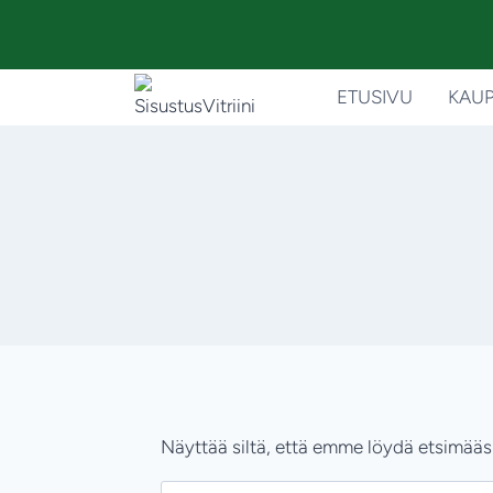
Siirry
sisältöön
ETUSIVU
KAU
Näyttää siltä, että emme löydä etsimääsi