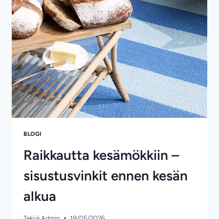
BLOGI
Raikkautta kesämökkiin –
sisustusvinkit ennen kesän
alkua
Tekijä
Admin
19/05/2026