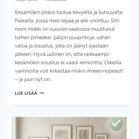
Kesämökin pitäisi tuntua kevyeltä ja kutsuvalta.
Paikalta, jossa mieli lepää ja arki unohtuu. Silti
moni mökki on vuosien saatossa muuttunut
turhan pimeäksi: paljon puupintoja, vähän
valoa ja sisustus, joka on jäänyt ajastaan
jälkeen. Hyvä uutinen on, että raikkaampi
kesämökin sisustus ei vaadi remonttia. Oikeilla
valinnoilla voit kirkastaa mökin ilmeen nopeasti
– ja juuri nyt on…
RAIKKAUTTA
LUE LISÄÄ
KESÄMÖKKIIN
–
SISUSTUSVINKIT
ENNEN
KESÄN
ALKUA