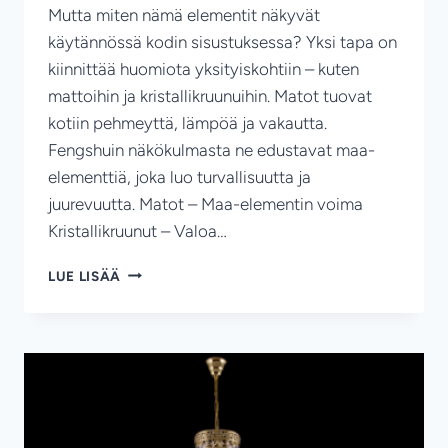
Mutta miten nämä elementit näkyvät
käytännössä kodin sisustuksessa? Yksi tapa on
kiinnittää huomiota yksityiskohtiin – kuten
mattoihin ja kristallikruunuihin. Matot tuovat
kotiin pehmeyttä, lämpöä ja vakautta.
Fengshuin näkökulmasta ne edustavat maa-
elementtiä, joka luo turvallisuutta ja
juurevuutta. Matot – Maa-elementin voima
Kristallikruunut – Valoa…
FENGSHUI
LUE LISÄÄ
JA
KODIN
HARMONIA
–
MATOT
JA
KRISTALLIKRUUNUT
OSANA