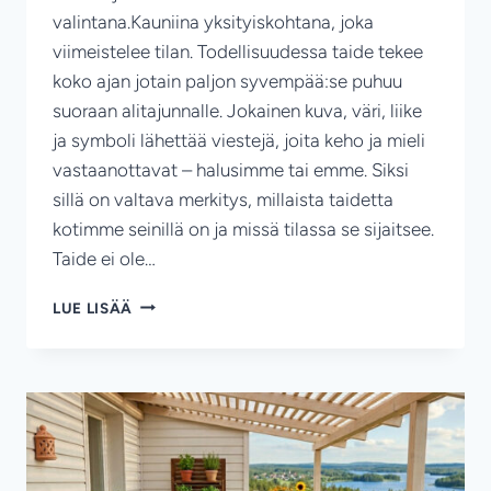
valintana.Kauniina yksityiskohtana, joka
viimeistelee tilan. Todellisuudessa taide tekee
koko ajan jotain paljon syvempää:se puhuu
suoraan alitajunnalle. Jokainen kuva, väri, liike
ja symboli lähettää viestejä, joita keho ja mieli
vastaanottavat – halusimme tai emme. Siksi
sillä on valtava merkitys, millaista taidetta
kotimme seinillä on ja missä tilassa se sijaitsee.
Taide ei ole…
NÄIN
LUE LISÄÄ
TAIDE
VAIKUTTAA
KODIN
ENERGIAAN
ENEMMÄN
KUIN
USKOT