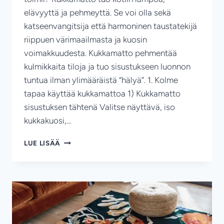
elävyyttä ja pehmeyttä. Se voi olla sekä
katseenvangitsija että harmoninen taustatekijä
riippuen värimaailmasta ja kuosin
voimakkuudesta. Kukkamatto pehmentää
kulmikkaita tiloja ja tuo sisustukseen luonnon
tuntua ilman ylimääräistä “hälyä”. 1. Kolme
tapaa käyttää kukkamattoa 1) Kukkamatto
sisustuksen tähtenä Valitse näyttävä, iso
kukkakuosi,…
KUKKAMATTO
LUE LISÄÄ
SISUSTUKSESSA:
ILO,
PEHMEYS
JA
NÄYTTÄVÄ
KUOSI
HELPOSTI