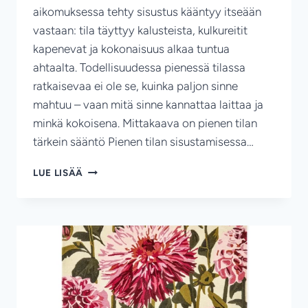
aikomuksessa tehty sisustus kääntyy itseään
vastaan: tila täyttyy kalusteista, kulkureitit
kapenevat ja kokonaisuus alkaa tuntua
ahtaalta. Todellisuudessa pienessä tilassa
ratkaisevaa ei ole se, kuinka paljon sinne
mahtuu – vaan mitä sinne kannattaa laittaa ja
minkä kokoisena. Mittakaava on pienen tilan
tärkein sääntö Pienen tilan sisustamisessa…
PIENEN
LUE LISÄÄ
TILAN
TILASUUNNITTELU
–
OIKEAN
KOKOISET
KALUSTEET
RATKAISEVAT