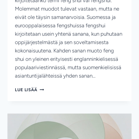
kirjoitetaanko termi feng shui vai fengshui.
Molemmat muodot tulevat vastaan, mutta ne
eivät ole täysin samanarvoisia. Suomessa ja
eurooppalaisessa fengshuissa fengshui
kirjoitetaan usein yhtenä sanana, kun puhutaan
oppijärjestelmästä ja sen soveltamisesta
kokonaisuutena. Kahden sanan muoto feng
shui on yleinen erityisesti englanninkielisessä
populaariviestinnässä, mutta suomenkielisissä
asiantuntijalähteissä yhden sanan…
FENGSHUI
LUE LISÄÄ
VAI
FENG
SHUI?
–
MIKSI
KIRJOITUSASULLA
ON