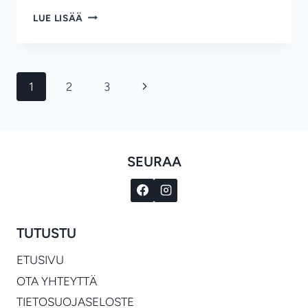
MITEN
LUE LISÄÄ
RIPUSTAA
KATTOKRUUNU
OIKEIN
KOTIISI?
Sivunavigointi
Seuraava
1
2
3
sivu
SEURAA
TUTUSTU
ETUSIVU
OTA YHTEYTTÄ
TIETOSUOJASELOSTE