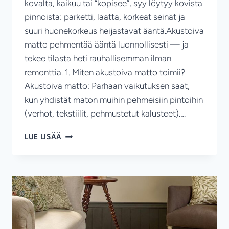
kovalta, kaikuu tai “kopisee”, syy löytyy kovista
pinnoista: parketti, laatta, korkeat seinät ja
suuri huonekorkeus heijastavat ääntä.Akustoiva
matto pehmentää ääntä luonnollisesti — ja
tekee tilasta heti rauhallisemman ilman
remonttia. 1. Miten akustoiva matto toimii?
Akustoiva matto: Parhaan vaikutuksen saat,
kun yhdistät maton muihin pehmeisiin pintoihin
(verhot, tekstiilit, pehmustetut kalusteet)….
AKUSTOIVA
LUE LISÄÄ
MATTO:
HILJAISEMPI
JA
VIIHTYISÄMPI
KOTI
HELPOSTI