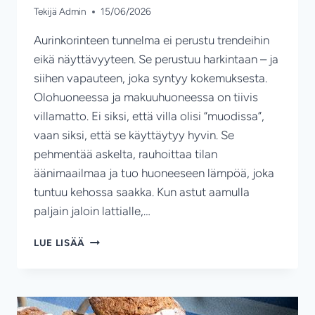
Tekijä
Admin
15/06/2026
Aurinkorinteen tunnelma ei perustu trendeihin
eikä näyttävyyteen. Se perustuu harkintaan – ja
siihen vapauteen, joka syntyy kokemuksesta.
Olohuoneessa ja makuuhuoneessa on tiivis
villamatto. Ei siksi, että villa olisi “muodissa”,
vaan siksi, että se käyttäytyy hyvin. Se
pehmentää askelta, rauhoittaa tilan
äänimaailmaa ja tuo huoneeseen lämpöä, joka
tuntuu kehossa saakka. Kun astut aamulla
paljain jaloin lattialle,…
KUN
LUE LISÄÄ
SISUSTUS
TUKEE
SINUN
ARVOJA