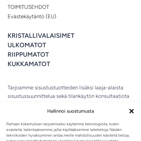
TOIMITUSEHDOT
Evästekäytäntö (EU)
KRISTALLIVALAISIMET
ULKOMATOT
RIIPPUMATOT
KUKKAMATOT
Tarjoamme sisustustuotteiden lisäksi laaja-alaista
sisustussuunnittelua sekä tilankäytön konsultaatiota
ympäri Suomen.
Hallinnoi suostumusta
MIKKELIN VITRIINI KY
Parhaan kokemuksen tarjoamiseksi käytämme teknologioita, kuten
evästeitä, tallentaaksemme ja/tai käyttääksemme laitetietoja. Näiden
tekniikoiden hyväksyminen antaa meille mahdollisuuden käsitellä tietoja,