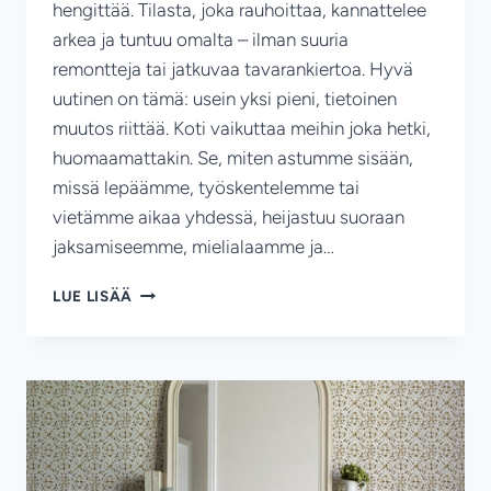
hengittää. Tilasta, joka rauhoittaa, kannattelee
arkea ja tuntuu omalta – ilman suuria
remontteja tai jatkuvaa tavarankiertoa. Hyvä
uutinen on tämä: usein yksi pieni, tietoinen
muutos riittää. Koti vaikuttaa meihin joka hetki,
huomaamattakin. Se, miten astumme sisään,
missä lepäämme, työskentelemme tai
vietämme aikaa yhdessä, heijastuu suoraan
jaksamiseemme, mielialaamme ja…
PIENET
LUE LISÄÄ
MUUTOKSET,
SUURI
ERO
–
KOTI,
JOKA
ALKAA
TUKEA