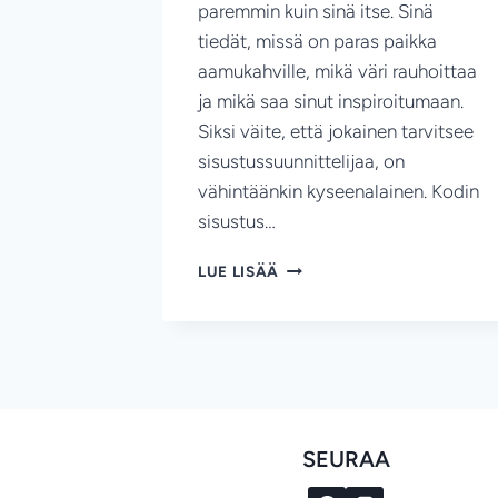
paremmin kuin sinä itse. Sinä
tiedät, missä on paras paikka
aamukahville, mikä väri rauhoittaa
ja mikä saa sinut inspiroitumaan.
Siksi väite, että jokainen tarvitsee
sisustussuunnittelijaa, on
vähintäänkin kyseenalainen. Kodin
sisustus…
SISUSTUSSUUNNITTELIJA
LUE LISÄÄ
EI
OLE
AINA
VÄLTTÄMÄTÖN.
JOKAINEN
TUNTEE
KOTINSA
PARHAITEN,
SEURAA
MUTTA