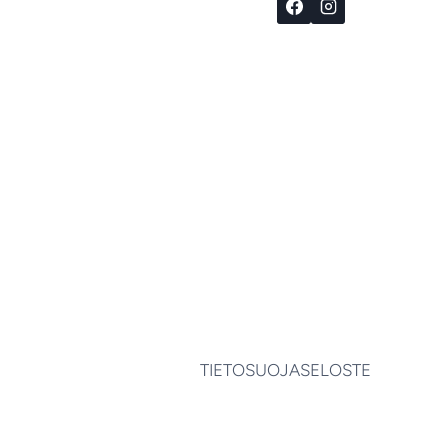
MITOITUS
JA
MATERIAALIVALINNAT
VAATIVAT
AMMATTILAISEN
APUA.
LUE
ANALYYSI
JA
VINKIT!
TIETOSUOJASELOSTE