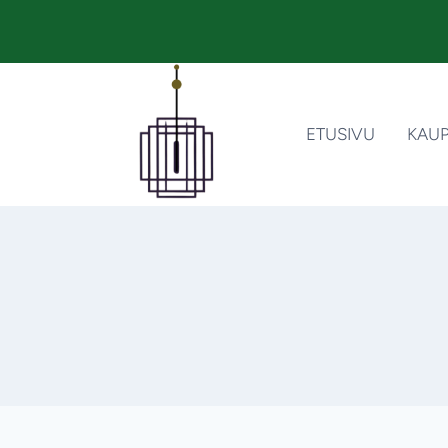
Siirry
sisältöön
ETUSIVU
KAU