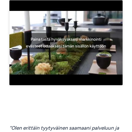
Paina tästä hyväksyäksesi markkinointi
evästeet ottaaksesi tämän sisällön käyttöön
“Olen erittäin tyytyväinen saamaani palveluun ja