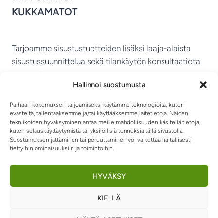
KUKKAMATOT
Tarjoamme sisustustuotteiden lisäksi laaja-alaista
sisustussuunnittelua sekä tilankäytön konsultaatiota
ympäri Suomen.
Hallinnoi suostumusta
MIKKELIN VITRIINI KY
Parhaan kokemuksen tarjoamiseksi käytämme teknologioita, kuten
evästeitä, tallentaaksemme ja/tai käyttääksemme laitetietoja. Näiden
tekniikoiden hyväksyminen antaa meille mahdollisuuden käsitellä tietoja,
kuten selauskäyttäytymistä tai yksilöllisiä tunnuksia tällä sivustolla.
Suostumuksen jättäminen tai peruuttaminen voi vaikuttaa haitallisesti
tiettyihin ominaisuuksiin ja toimintoihin.
TIETOSUOJASELOSTE
TOIMITUSEHDOT
OTA YHTEYTTÄ
RIIPPUMATOT JA -TUOLIT
HYVÄKSY
KIELLÄ
0