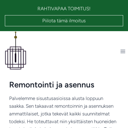
Siirry
RAHTIVAPAA TOIMITUS!
sisältöön
Piilota tämä ilmoitus
Remontointi ja asennus
Palvelemme sisustusasioissa alusta loppuun
saakka. Sen takaavat remontoinnin ja asennuksen
ammattilaiset, jotka tekevät kaikki suunnitelmat
todeksi. He toteuttavat niin yksittäisten huoneiden