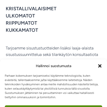
KRISTALLIVALAISIMET
ULKOMATOT
RIIPPUMATOT
KUKKAMATOT
Tarjoamme sisustustuotteiden lisäksi laaja-alaista
sisustussuunnittelua sekä tilankäytön konsultaatiota
ympäri Suomen.
Hallinnoi suostumusta
MIKKELIN VITRIINI KY
Parhaan kokemuksen tarjoamiseksi käytämme teknologioita, kuten
evästeitä, tallentaaksemme ja/tai käyttääksemme laitetietoja. Näiden
tekniikoiden hyväksyminen antaa meille mahdollisuuden käsitellä tietoja,
kuten selauskäyttäytymistä tai yksilöllisiä tunnuksia tällä sivustolla.
Suostumuksen jättäminen tai peruuttaminen voi vaikuttaa haitallisesti
tiettyihin ominaisuuksiin ja toimintoihin.
TIETOSUOJASELOSTE
TOIMITUSEHDOT