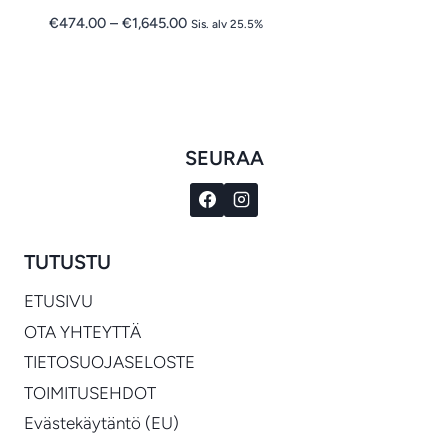
Hintaluokka:
€
474.00
–
€
1,645.00
Sis. alv 25.5%
€474.00
-
€1,645.00
SEURAA
TUTUSTU
ETUSIVU
OTA YHTEYTTÄ
TIETOSUOJASELOSTE
TOIMITUSEHDOT
Evästekäytäntö (EU)