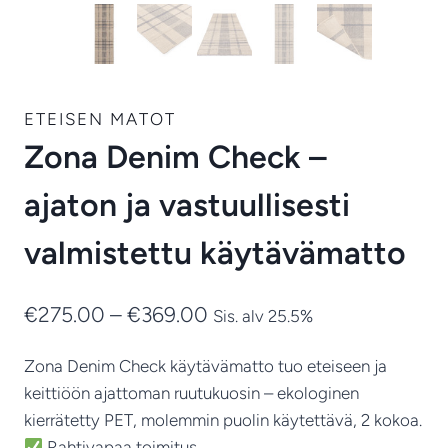
ETEISEN MATOT
Zona Denim Check –
ajaton ja vastuullisesti
valmistettu käytävämatto
Hintaluokka:
€
275.00
–
€
369.00
Sis. alv 25.5%
€275.00
Zona Denim Check käytävämatto tuo eteiseen ja
-
keittiöön ajattoman ruutukuosin – ekologinen
€369.00
kierrätetty PET, molemmin puolin käytettävä, 2 kokoa.
Rahtivapaa toimitus