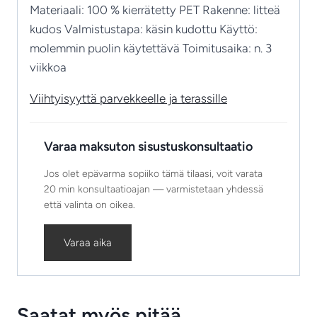
Materiaali: 100 % kierrätetty PET Rakenne: litteä
kudos Valmistustapa: käsin kudottu Käyttö:
molemmin puolin käytettävä Toimitusaika: n. 3
viikkoa
Viihtyisyyttä parvekkeelle ja terassille
Varaa maksuton sisustuskonsultaatio
Jos olet epävarma sopiiko tämä tilaasi, voit varata
20 min konsultaatioajan — varmistetaan yhdessä
että valinta on oikea.
Varaa aika
Saatat myös pitää...