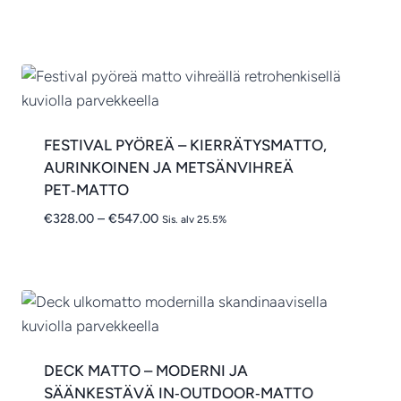
FESTIVAL PYÖREÄ – KIERRÄTYSMATTO,
AURINKOINEN JA METSÄNVIHREÄ
PET‑MATTO
Hintaluokka:
€
328.00
–
€
547.00
Sis. alv 25.5%
€328.00
-
€547.00
DECK MATTO – MODERNI JA
SÄÄNKESTÄVÄ IN‑OUTDOOR‑MATTO