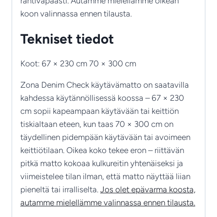
rahtivapaasti. Autamme mielellämme oikean
koon valinnassa ennen tilausta.
Tekniset tiedot
Koot: 67 × 230 cm 70 × 300 cm
Zona Denim Check käytävämatto on saatavilla
kahdessa käytännöllisessä koossa – 67 × 230
cm sopii kapeampaan käytävään tai keittiön
tiskialtaan eteen, kun taas 70 × 300 cm on
täydellinen pidempään käytävään tai avoimeen
keittiötilaan. Oikea koko tekee eron – riittävän
pitkä matto kokoaa kulkureitin yhtenäiseksi ja
viimeistelee tilan ilman, että matto näyttää liian
pieneltä tai irralliselta.
Jos olet epävarma koosta,
autamme mielellämme valinnassa ennen tilausta.