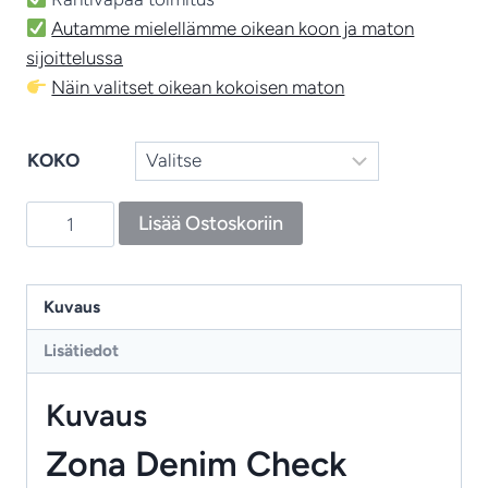
Autamme mielellämme oikean koon ja maton
sijoittelussa
Näin valitset oikean kokoisen maton
KOKO
Zona
Lisää Ostoskoriin
Denim
Check
–
Kuvaus
ajaton
Lisätiedot
ja
vastuullisesti
Kuvaus
valmistettu
käytävämatto
Zona Denim Check
määrä