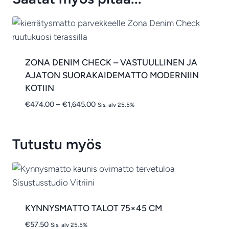
ZONA DENIM CHECK – VASTUULLINEN JA
AJATON SUORAKAIDEMATTO MODERNIIN
KOTIIN
Hintaluokka:
€
474.00
–
€
1,645.00
Sis. alv 25.5%
€474.00
-
€1,645.00
Tutustu myös
KYNNYSMATTO TALOT 75×45 CM
€
57.50
Sis. alv 25.5%