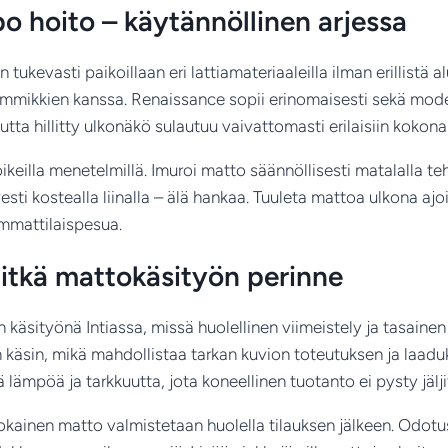
o hoito – käytännöllinen arjessa
 tukevasti paikoillaan eri lattiamateriaaleilla ilman erillistä
lemmikkien kanssa. Renaissance sopii erinomaisesti sekä mod
utta hillitty ulkonäkö sulautuu vaivattomasti erilaisiin kokona
ikeilla menetelmillä. Imuroi matto säännöllisesti matalalla te
esti kostealla liinalla – älä hankaa. Tuuleta mattoa ulkona a
mmattilaispesua.
pitkä mattokäsityön perinne
käsityönä Intiassa, missä huolellinen viimeistely ja tasaine
n käsin, mikä mahdollistaa tarkan kuvion toteutuksen ja laad
ä lämpöä ja tarkkuutta, jota koneellinen tuotanto ei pysty jälj
 jokainen matto valmistetaan huolella tilauksen jälkeen. Odotu