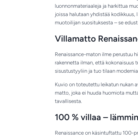
luonnonmateriaaleja ja harkittua muo
joissa halutaan yhdistää kodikkuus, 
muotoilijan suosituksesta – se edusta
Villamatto Renaissanc
Renaissance-maton ilme perustuu hieno
rakennetta ilman, että kokonaisuus tu
sisustustyyliin ja tuo tilaan moderni
Kuvio on toteutettu leikatun nukan 
matto, joka ei huuda huomiota mutta p
tavallisesta.
100 % villaa – lämmi
Renaissance on käsintuftattu 100-pr