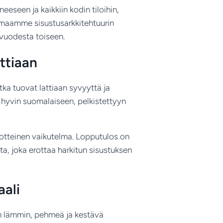
seen ja kaikkiin kodin tiloihin,
oimaamme sisustusarkkitehtuurin
n vuodesta toiseen.
ttiaan
tka tuovat lattiaan syvyyttä ja
n hyvin suomalaiseen, pelkistettyyn
lotteinen vaikutelma. Lopputulos on
ta, joka erottaa harkitun sisustuksen
aali
an lämmin, pehmeä ja kestävä