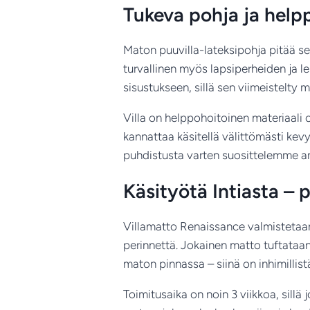
Tukeva pohja ja helpp
Maton puuvilla-lateksipohja pitää sen
turvallinen myös lapsiperheiden ja 
sisustukseen, sillä sen viimeistelty m
Villa on helppohoitoinen materiaali o
kannattaa käsitellä välittömästi kevy
puhdistusta varten suosittelemme a
Käsityötä Intiasta – 
Villamatto Renaissance valmistetaan 
perinnettä. Jokainen matto tuftataa
maton pinnassa – siinä on inhimillist
Toimitusaika on noin 3 viikkoa, sillä