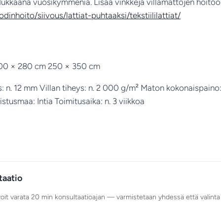
adukkaana vuosikymmeniä. Lisää vinkkejä villamattojen hoitoo
inhoito/siivous/lattiat-puhtaaksi/tekstiililattiat/
200 × 280 cm 250 × 350 cm
s: n. 12 mm Villan tiheys: n. 2 000 g/m² Maton kokonaispaino:
istusmaa: Intia Toimitusaika: n. 3 viikkoa
taatio
voit varata 20 min konsultaatioajan — varmistetaan yhdessä että valinta