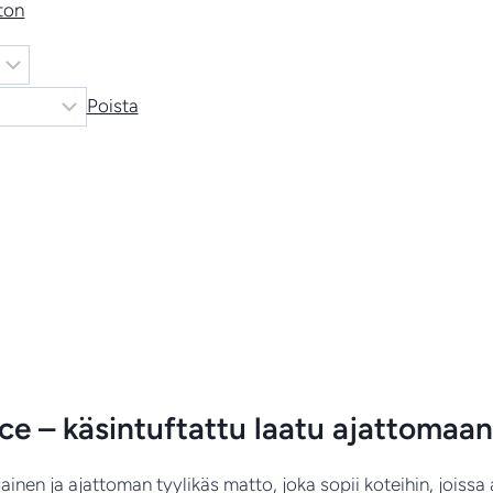
ton
Poista
e – käsintuftattu laatu ajattomaan
inen ja ajattoman tyylikäs matto, joka sopii koteihin, joissa 