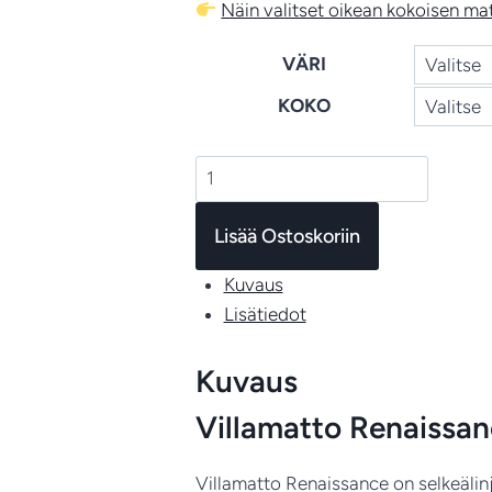
Näin valitset oikean kokoisen ma
VÄRI
KOKO
Renaissance
–
ajaton
Lisää Ostoskoriin
villamatto
Kuvaus
skandinaaviseen
Lisätiedot
kotiin
määrä
Kuvaus
Villamatto Renaissanc
Villamatto Renaissance on selkeälinja