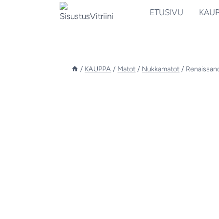
Siirry
ETUSIVU
KAU
sisältöön
/
KAUPPA
/
Matot
/
Nukkamatot
/
Renaissanc