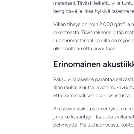
materiaali. Tiiviisti leikattu villa t
hengittävä ja likaa hylkivä rakenne 
Villan tiheys on noin 2 000 g/m² ja
rakenteesta. Tiivis rakenne pitää mato
Luonnonmateriaalina villa on myös ek
ulkonäöltään että arvoiltaan.
Erinomainen akustiikka
Paksu villarakenne parantaa selvästi
tilan rauhallisuutta ja äänimukavuut
että toiminnallisen osan sisustusta.
Akustoiva vaikutus on erityisen merkit
ja kaiku lisääntyy – laadukas villam
pehmeyttä. Makuuhuoneessa, kotitoimi