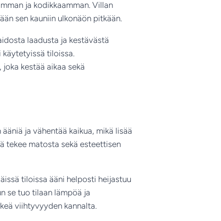
tsuvamman ja kodikkaamman. Villan
mään sen kauniin ulkonäön pitkään.
aidosta laadusta ja kestävästä
 käytetyissä tiloissa.
 joka kestää aikaa sekä
 ääniä ja vähentää kaikua, mikä lisää
ämä tekee matosta sekä esteettisen
Näissä tiloissa ääni helposti heijastuu
n se tuo tilaan lämpöä ja
rkeä viihtyvyyden kannalta.