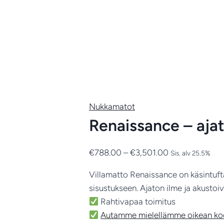
Nukkamatot
Renaissance – ajat
Hintaluokka:
€
788.00
–
€
3,501.00
Sis. alv 25.5%
€788.00
Villamatto Renaissance on käsintuft
-
sisustukseen. Ajaton ilme ja akustoiv
€3,501.00
Rahtivapaa toimitus
Autamme mielellämme oikean koon