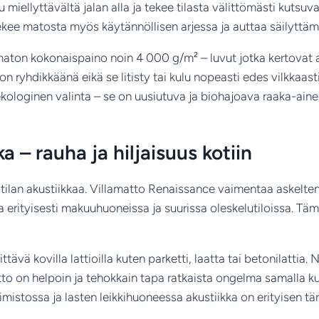
untuu miellyttävältä jalan alla ja tekee tilasta välittömästi ku
tekee matosta myös käytännöllisen arjessa ja auttaa säilyttä
 maton kokonaispaino noin 4 000 g/m² – luvut jotka kertovat 
n ryhdikkäänä eikä se litisty tai kulu nopeasti edes vilkkaasti
ologinen valinta – se on uusiutuva ja biohajoava raaka-aine,
 – rauha ja hiljaisuus kotiin
 tilan akustiikkaa. Villamatto Renaissance vaimentaa askelten
ta erityisesti makuuhuoneissa ja suurissa oleskelutiloissa. T
tävä kovilla lattioilla kuten parketti, laatta tai betonilattia. 
atto on helpoin ja tehokkain tapa ratkaista ongelma samalla ku
stossa ja lasten leikkihuoneessa akustiikka on erityisen tä