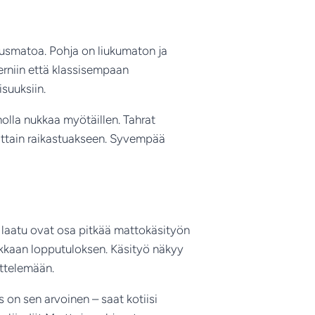
 alusmatoa. Pohja on liukumaton ja
erniin että klassisempaan
isuuksiin.
holla nukkaa myötäillen. Tahrat
joittain raikastuakseen. Syvempää
n laatu ovat osa pitkää mattokäsityön
ukkaan lopputuloksen. Käsityö näkyy
ittelemään.
s on sen arvoinen – saat kotiisi