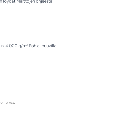
n löydät Marttojen ohjeesta:
 n. 4 000 g/m² Pohja: puuvilla-
 on oikea.