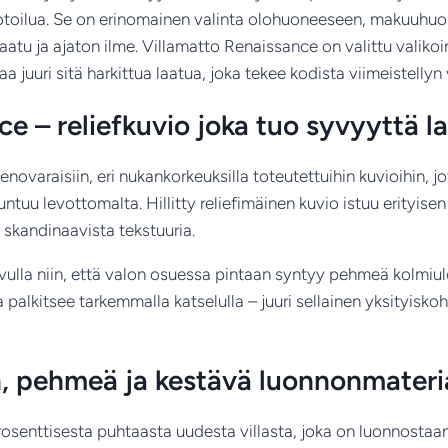
toilua. Se on erinomainen valinta olohuoneeseen, makuuhuonee
laatu ja ajaton ilme. Villamatto Renaissance on valittu valik
a juuri sitä harkittua laatua, joka tekee kodista viimeistelly
e – reliefkuvio joka tuo syvyyttä la
varaisiin, eri nukankorkeuksilla toteutettuihin kuvioihin, jo
ntuu levottomalta. Hillitty reliefimäinen kuvio istuu erityise
a skandinaavista tekstuuria.
avulla niin, että valon osuessa pintaan syntyy pehmeä kolmiu
alkitsee tarkemmalla katselulla – juuri sellainen yksityiskoh
n, pehmeä ja kestävä luonnonmateri
osenttisesta puhtaasta uudesta villasta, joka on luonnosta