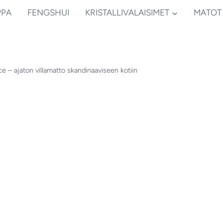
PPA
FENGSHUI
KRISTALLIVALAISIMET
MATOT
e – ajaton villamatto skandinaaviseen kotiin