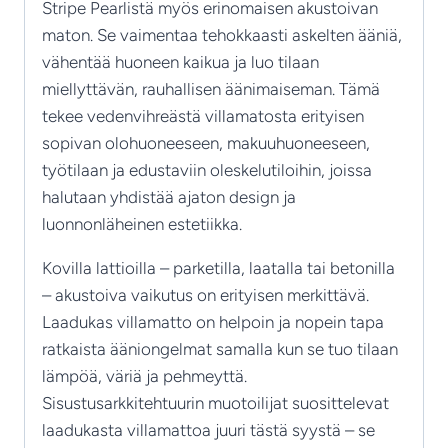
Stripe Pearlistä myös erinomaisen akustoivan
maton. Se vaimentaa tehokkaasti askelten ääniä,
vähentää huoneen kaikua ja luo tilaan
miellyttävän, rauhallisen äänimaiseman. Tämä
tekee vedenvihreästä villamatosta erityisen
sopivan olohuoneeseen, makuuhuoneeseen,
työtilaan ja edustaviin oleskelutiloihin, joissa
halutaan yhdistää ajaton design ja
luonnonläheinen estetiikka.
Kovilla lattioilla – parketilla, laatalla tai betonilla
– akustoiva vaikutus on erityisen merkittävä.
Laadukas villamatto on helpoin ja nopein tapa
ratkaista ääniongelmat samalla kun se tuo tilaan
lämpöä, väriä ja pehmeyttä.
Sisustusarkkitehtuurin muotoilijat suosittelevat
laadukasta villamattoa juuri tästä syystä – se