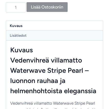
Waterwave
Lisää Ostoskoriin
Stripe
Pearl
–
Kuvaus
villamatto,
Lisätiedot
aaltoileva
kuvio
Kuvaus
ja
ajaton
Vedenvihreä villamatto
matto
Waterwave Stripe Pearl –
määrä
luonnon rauhaa ja
helmenhohtoista eleganssia
Vedenvihreä villamatto Waterwave Stripe Pearl