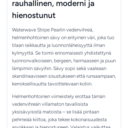
rauhallinen, moderni ja
hienostunut
Waterwave Stripe Pearlin vedenvihreä,
helmenhohtoinen sävy on erityinen väri, joka tuo
tilaan raikkautta ja luonnonläheisyyttä ilman
kylmyyttä. Se toimii erinomaisesti yhdistettynä
luonnonvalkoiseen, beigeen, harmaaseen ja puun
lämpimiin sävyihin. Sävy sopii sekä vaaleaan
skandinaaviseen sisustukseen että runsaampaan,
kerroksellisuutta tavoittelevaan kotiin.
Helmenhohtoinen viimeistely erottaa tämän
vedenvihreän villamaton tavallisista
yksisävyisistä matoista – se lisää pintaan
pehmeää kiiltoa, joka tekee kokonaisuudesta
arvokkaan ja hienostuneen. Valaistus vaikuttaa