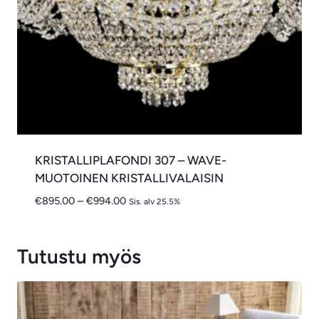
KRISTALLIPLAFONDI 307 – WAVE-
MUOTOINEN KRISTALLIVALAISIN
Hintaluokka:
€
895.00
–
€
994.00
Sis. alv 25.5%
€895.00
-
€994.00
Tutustu myös