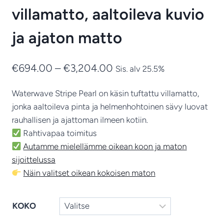
villamatto, aaltoileva kuvio
ja ajaton matto
Hintaluokka:
€
694.00
–
€
3,204.00
Sis. alv 25.5%
€694.00
Waterwave Stripe Pearl on käsin tuftattu villamatto,
-
jonka aaltoileva pinta ja helmenhohtoinen sävy luovat
€3,204.00
rauhallisen ja ajattoman ilmeen kotiin.
Rahtivapaa toimitus
Autamme mielellämme oikean koon ja maton
sijoittelussa
Näin valitset oikean kokoisen maton
KOKO