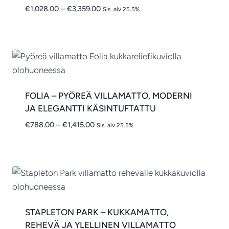
Hintaluokka:
€
1,028.00
–
€
3,359.00
Sis. alv 25.5%
€1,028.00
-
€3,359.00
FOLIA – PYÖREÄ VILLAMATTO, MODERNI
JA ELEGANTTI KÄSINTUFTATTU
Hintaluokka:
€
788.00
–
€
1,415.00
Sis. alv 25.5%
€788.00
-
€1,415.00
STAPLETON PARK – KUKKAMATTO,
REHEVÄ JA YLELLINEN VILLAMATTO