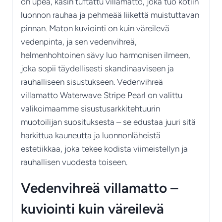
on upea, käsin tuftattu villamatto, joka tuo kotiin
luonnon rauhaa ja pehmeää liikettä muistuttavan
pinnan. Maton kuviointi on kuin väreilevä
vedenpinta, ja sen vedenvihreä,
helmenhohtoinen sävy luo harmonisen ilmeen,
joka sopii täydellisesti skandinaaviseen ja
rauhalliseen sisustukseen. Vedenvihreä
villamatto Waterwave Stripe Pearl on valittu
valikoimaamme sisustusarkkitehtuurin
muotoilijan suosituksesta – se edustaa juuri sitä
harkittua kauneutta ja luonnonläheistä
estetiikkaa, joka tekee kodista viimeistellyn ja
rauhallisen vuodesta toiseen.
Vedenvihreä villamatto –
kuviointi kuin väreilevä