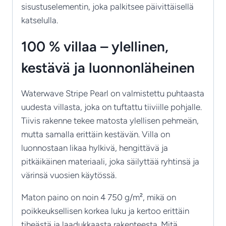
sisustuselementin, joka palkitsee päivittäisellä
katselulla.
100 % villaa – ylellinen,
kestävä ja luonnonläheinen
Waterwave Stripe Pearl on valmistettu puhtaasta
uudesta villasta, joka on tuftattu tiiviille pohjalle.
Tiivis rakenne tekee matosta ylellisen pehmeän,
mutta samalla erittäin kestävän. Villa on
luonnostaan likaa hylkivä, hengittävä ja
pitkäikäinen materiaali, joka säilyttää ryhtinsä ja
värinsä vuosien käytössä.
Maton paino on noin 4 750 g/m², mikä on
poikkeuksellisen korkea luku ja kertoo erittäin
tiheästä ja laadukkaasta rakenteesta. Mitä