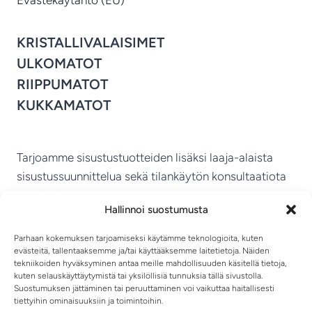
Evästekäytäntö (EU)
KRISTALLIVALAISIMET
ULKOMATOT
RIIPPUMATOT
KUKKAMATOT
Tarjoamme sisustustuotteiden lisäksi laaja-alaista
sisustussuunnittelua sekä tilankäytön konsultaatiota
ympäri Suomen.
Hallinnoi suostumusta
MIKKELIN VITRIINI KY
Parhaan kokemuksen tarjoamiseksi käytämme teknologioita, kuten
evästeitä, tallentaaksemme ja/tai käyttääksemme laitetietoja. Näiden
tekniikoiden hyväksyminen antaa meille mahdollisuuden käsitellä tietoja,
kuten selauskäyttäytymistä tai yksilöllisiä tunnuksia tällä sivustolla.
Suostumuksen jättäminen tai peruuttaminen voi vaikuttaa haitallisesti
tiettyihin ominaisuuksiin ja toimintoihin.
TIETOSUOJASELOSTE
TOIMITUSEHDOT