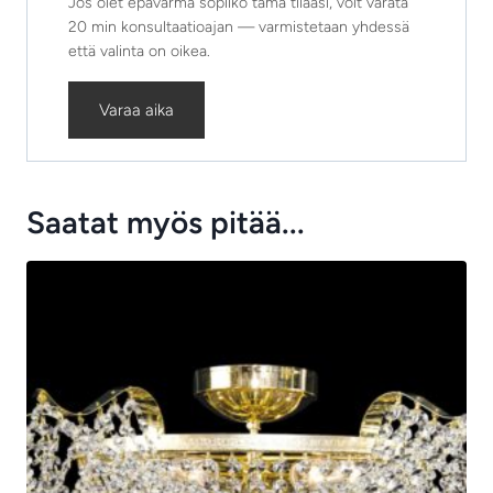
Jos olet epävarma sopiiko tämä tilaasi, voit varata
20 min konsultaatioajan — varmistetaan yhdessä
että valinta on oikea.
Varaa aika
Saatat myös pitää...