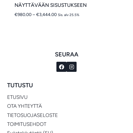
NÄYTTÄVÄÄN SISUSTUKSEEN
Hintaluokka:
€
980.00
–
€
3,444.00
Sis. alv 25.5%
€980.00
-
€3,444.00
SEURAA
TUTUSTU
ETUSIVU
OTA YHTEYTTÄ
TIETOSUOJASELOSTE
TOIMITUSEHDOT