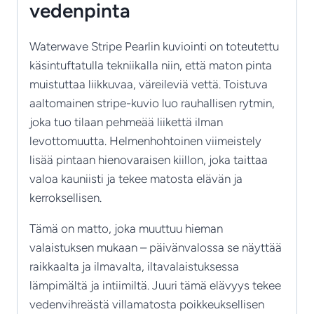
vedenpinta
Waterwave Stripe Pearlin kuviointi on toteutettu
käsintuftatulla tekniikalla niin, että maton pinta
muistuttaa liikkuvaa, väreileviä vettä. Toistuva
aaltomainen stripe-kuvio luo rauhallisen rytmin,
joka tuo tilaan pehmeää liikettä ilman
levottomuutta. Helmenhohtoinen viimeistely
lisää pintaan hienovaraisen kiillon, joka taittaa
valoa kauniisti ja tekee matosta elävän ja
kerroksellisen.
Tämä on matto, joka muuttuu hieman
valaistuksen mukaan – päivänvalossa se näyttää
raikkaalta ja ilmavalta, iltavalaistuksessa
lämpimältä ja intiimiltä. Juuri tämä elävyys tekee
vedenvihreästä villamatosta poikkeuksellisen