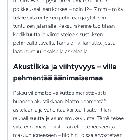
Robins Wood pyöreän villamatonukka on
poikkeuksellisen korkea – noin 12–17 mm – mikä
tekee siitä erityisen pehmeän ja ylellisen
tuntuisen jalan alla. Paksu rakenne tuo tilaan
kodikkuutta ja viimeistelee sisustuksen
pehmeällä tavalla. Tämä on villamatto, jossa
laatu tuntuu jokaisella askeleella.
Akustiikka ja viihtyvyys – villa
pehmentää äänimaisemaa
Paksu villamatto vaikuttaa merkittävästi
huoneen akustiikkaan. Matto pehmentää
askelääniä ja vähentää kaikua, lisäten tilan
rauhallisuutta ja asumismukavuutta. Tämä tekee
siitä erinomaisen valinnan olohuoneeseen ja
makuuhuoneeseen – tiloihin, joissa arvostetaan