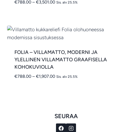
Hintaluokka:
€
788.00
–
€
3,501.00
Sis. alv 25.5%
€788.00
-
€3,501.00
FOLIA – VILLAMATTO, MODERNI JA
YLELLINEN VILLAMATTO GRAAFISELLA
KOHOKUVIOLLA
Hintaluokka:
€
788.00
–
€
1,907.00
Sis. alv 25.5%
€788.00
-
€1,907.00
SEURAA