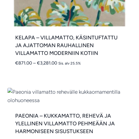
KELAPA – VILLAMATTO, KÄSINTUFTATTU
JA AJATTOMAN RAUHALLINEN
VILLAMATTO MODERNIIN KOTIIN
Hintaluokka:
€
871.00
–
€
3,281.00
Sis. alv 25.5%
€871.00
-
€3,281.00
PAEONIA – KUKKAMATTO, REHEVÄ JA
YLELLINEN VILLAMATTO PEHMEÄÄN JA
HARMONISEEN SISUSTUKSEEN