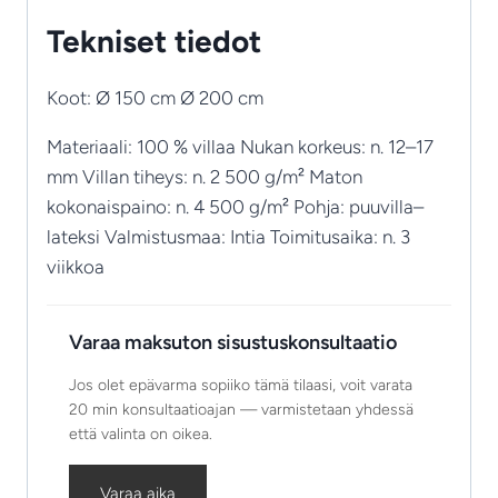
Tekniset tiedot
Koot: Ø 150 cm Ø 200 cm
Materiaali: 100 % villaa Nukan korkeus: n. 12–17
mm Villan tiheys: n. 2 500 g/m² Maton
kokonaispaino: n. 4 500 g/m² Pohja: puuvilla–
lateksi Valmistusmaa: Intia Toimitusaika: n. 3
viikkoa
Varaa maksuton sisustuskonsultaatio
Jos olet epävarma sopiiko tämä tilaasi, voit varata
20 min konsultaatioajan — varmistetaan yhdessä
että valinta on oikea.
Varaa aika