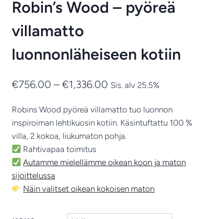
Robin’s Wood – pyöreä
villamatto
luonnonläheiseen kotiin
Hintaluokka:
€
756.00
–
€
1,336.00
Sis. alv 25.5%
€756.00
Robins Wood pyöreä villamatto tuo luonnon
-
inspiroiman lehtikuosin kotiin. Käsintuftattu 100 %
€1,336.00
villa, 2 kokoa, liukumaton pohja.
Rahtivapaa toimitus
Autamme mielellämme oikean koon ja maton
sijoittelussa
Näin valitset oikean kokoisen maton