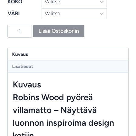
KOKO
VÄRI
Robin's
Lisää Ostoskoriin
Wood
–
pyöreä
Kuvaus
villamatto
Lisätiedot
luonnonläheiseen
kotiin
Kuvaus
määrä
Robins Wood pyöreä
villamatto – Näyttävä
luonnon inspiroima design
kotiin