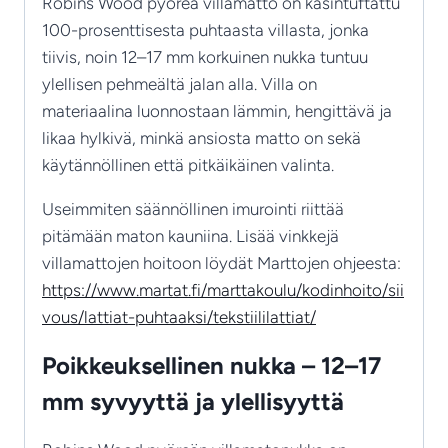
Robins Wood pyöreä villamatto on käsintuftattu
100-prosenttisesta puhtaasta villasta, jonka
tiivis, noin 12–17 mm korkuinen nukka tuntuu
ylellisen pehmeältä jalan alla. Villa on
materiaalina luonnostaan lämmin, hengittävä ja
likaa hylkivä, minkä ansiosta matto on sekä
käytännöllinen että pitkäikäinen valinta.
Useimmiten säännöllinen imurointi riittää
pitämään maton kauniina. Lisää vinkkejä
villamattojen hoitoon löydät Marttojen ohjeesta:
https://www.martat.fi/marttakoulu/kodinhoito/sii
vous/lattiat-puhtaaksi/tekstiililattiat/
Poikkeuksellinen nukka – 12–17
mm syvyyttä ja ylellisyyttä