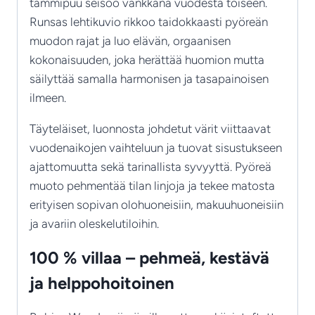
tammipuu seisoo vankkana vuodesta toiseen.
Runsas lehtikuvio rikkoo taidokkaasti pyöreän
muodon rajat ja luo elävän, orgaanisen
kokonaisuuden, joka herättää huomion mutta
säilyttää samalla harmonisen ja tasapainoisen
ilmeen.
Täyteläiset, luonnosta johdetut värit viittaavat
vuodenaikojen vaihteluun ja tuovat sisustukseen
ajattomuutta sekä tarinallista syvyyttä. Pyöreä
muoto pehmentää tilan linjoja ja tekee matosta
erityisen sopivan olohuoneisiin, makuuhuoneisiin
ja avariin oleskelutiloihin.
100 % villaa – pehmeä, kestävä
ja helppohoitoinen