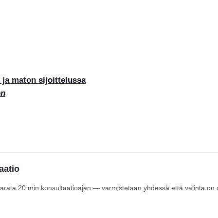
a maton sijoittelussa
on
aatio
 varata 20 min konsultaatioajan — varmistetaan yhdessä että valinta on 