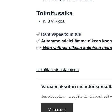
Toimitusaika
n. 3 viikkoa
✅
Rahtivapaa toimitus
✅
Autamme mielellämme oikean koon j
👉
Näin valitset oikean kokoisen mat
Ulkotilan sisustaminen
Varaa maksuton sisustuskonsult
Jos olet epävarma sopiiko tämä tilaasi, voit
Varaa aika