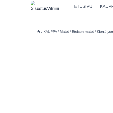
Siirry
ETUSIVU
KAUP
sisältöön
/
KAUPPA
/
Matot
/
Eteisen matot
/
Kierrätysm