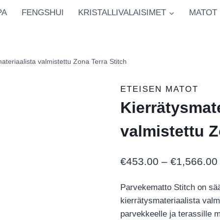
PA
FENGSHUI
KRISTALLIVALAISIMET
MATOT
ateriaalista valmistettu Zona Terra Stitch
ETEISEN MATOT
Kierrätysmate
valmistettu Z
€
453.00
–
€
1,566.00
Parvekematto Stitch on sä
kierrätysmateriaalista valmi
parvekkeelle ja terassille 