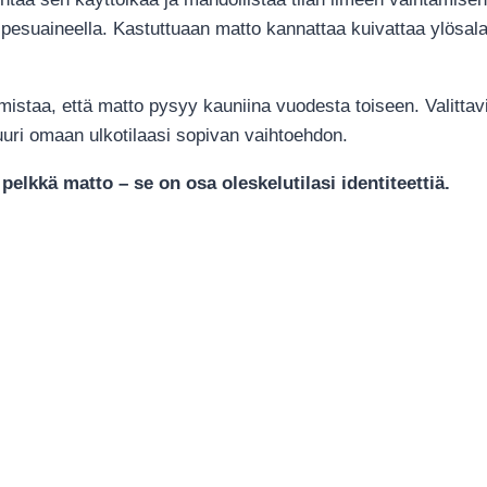
 pesuaineella. Kastuttuaan matto kannattaa kuivattaa ylösalai
mistaa, että matto pysyy kauniina vuodesta toiseen. Valitta
 juuri omaan ulkotilaasi sopivan vaihtoehdon.
 pelkkä matto – se on osa oleskelutilasi identiteettiä.