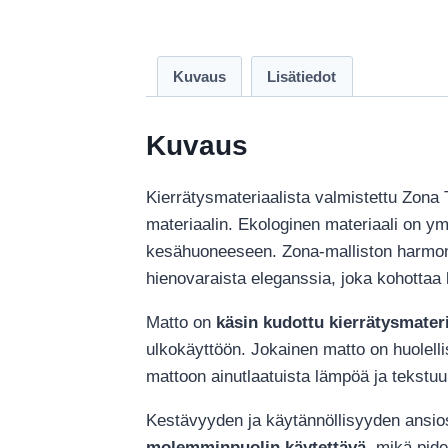
Kuvaus
Lisätiedot
Kuvaus
Kierrätysmateriaalista valmistettu
Zona 
materiaalin. Ekologinen materiaali on ymp
kesähuoneeseen. Zona‑malliston harmonine
hienovaraista eleganssia, joka kohottaa 
Matto on
käsin kudottu kierrätysmateri
ulkokäyttöön. Jokainen matto on huolelli
mattoon ainutlaatuista lämpöä ja tekstuu
Kestävyyden ja käytännöllisyyden ansiost
molemminpuolin käytettävä
, mikä pid