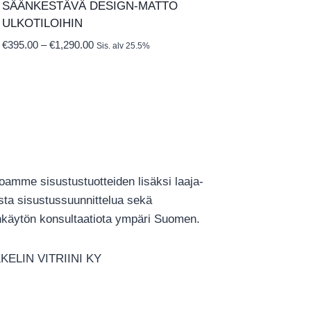
SÄÄNKESTÄVÄ DESIGN‑MATTO
ULKOTILOIHIN
Hintaluokka:
€
395.00
–
€
1,290.00
Sis. alv 25.5%
€395.00
-
€1,290.00
joamme sisustustuotteiden lisäksi laaja-
ista sisustussuunnittelua sekä
ankäytön konsultaatiota ympäri Suomen.
KELIN VITRIINI KY