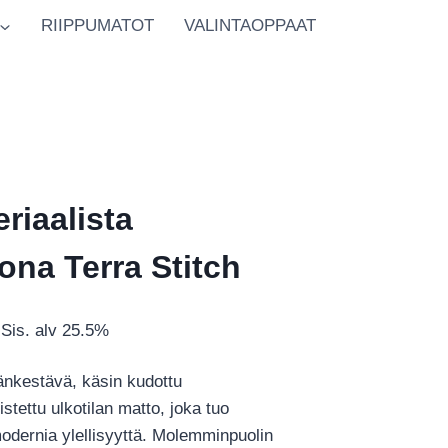
RIIPPUMATOT
VALINTAOPPAAT
riaalista
ona Terra Stitch
Hintaluokka:
Sis. alv 25.5%
€453.00
änkestävä, käsin kudottu
-
stettu ulkotilan matto, joka tuo
€1,566.00
modernia ylellisyyttä. Molemminpuolin