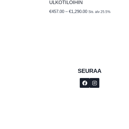
ULKOTILOIHIN
Hintaluokka:
€
457.00
–
€
1,290.00
Sis. alv 25.5%
€457.00
-
€1,290.00
SEURAA