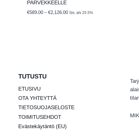
PARVEKKEELLE
Hintaluokka:
€
589.00
–
€
2,126.00
Sis. alv 25.5%
€589.00
-
€2,126.00
TUTUSTU
Tar
ETUSIVU
ala
til
OTA YHTEYTTÄ
TIETOSUOJASELOSTE
MIK
TOIMITUSEHDOT
Evästekäytäntö (EU)