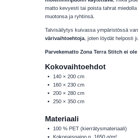
matto kevyesti tai poista tahrat miedolla
muotonsa ja ryhtinsä.
Talvisäilytys kuivassa ympäristössä var
värivaihtoehtoja
, joten löydät helposti
Parvekematto
Zona Terra Stitch
ei ole
Kokovaihtoehdot
140 × 200 cm
160 × 230 cm
200 × 280 cm
250 × 350 cm
Materiaali
100 % PET (kierrätysmateriaali)
Kokonaispaino n. 1650 g/m²