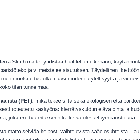
Terra Stitch
matto yhdistää huolitellun ulkonäön, käytännönl
äristöteko ja viimeistelee sisutuksen. Täydellinen keittöön, 
n muotoilu tuo ulkotilaasi modernia ylellisyyttä ja viimeiste
koko tilan tunnelmaa.
aalista (PET)
, mikä tekee siitä sekä ekologisen että poik
sesti toteutettu käsityönä: kierrätyskuidun elävä pinta ja ku
ria, joka erottuu edukseen kaikissa oleskeluympäristöissä.
a matto selviää helposti vaihtelevista sääolosuhteista – aur
entää sen käyttöikää ja mahdollistaa tilan ilmeen vaihtamise