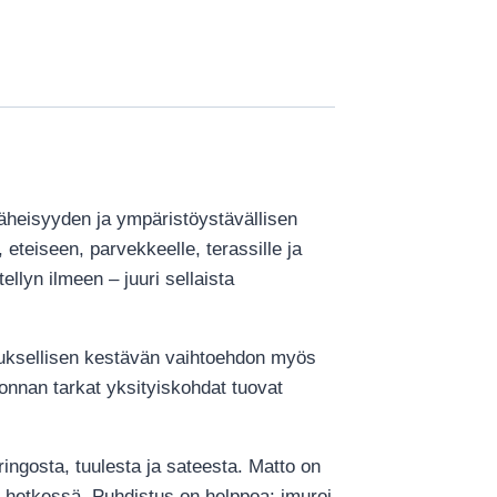
äheisyyden ja ympäristöystävällisen
eteiseen, parvekkeelle, terassille ja
llyn ilmeen – juuri sellaista
keuksellisen kestävän vaihtoehdon myös
donnan tarkat yksityiskohdat tuovat
ingosta, tuulesta ja sateesta. Matto on
n hetkessä. Puhdistus on helppoa: imuroi