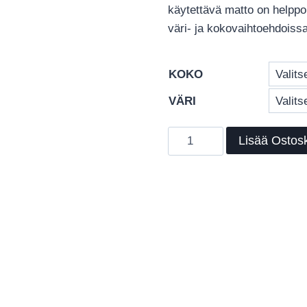
käytettävä matto on helppoh
väri- ja kokovaihtoehdoissa
KOKO
VÄRI
Kierrätysmateriaalista
Lisää Ostosk
valmistettu
Zona
Terra
Stitch
määrä