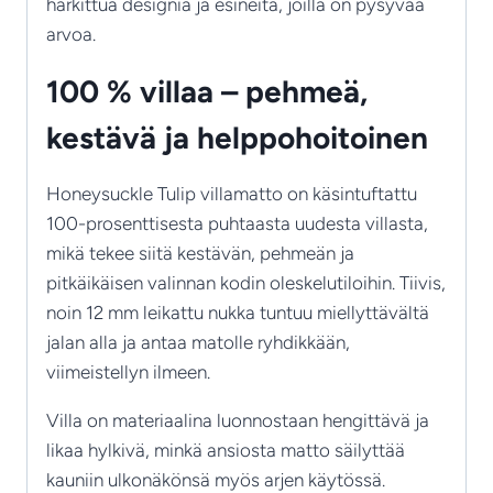
harkittua designia ja esineitä, joilla on pysyvää
arvoa.
100 % villaa – pehmeä,
kestävä ja helppohoitoinen
Honeysuckle Tulip villamatto on käsintuftattu
100-prosenttisesta puhtaasta uudesta villasta,
mikä tekee siitä kestävän, pehmeän ja
pitkäikäisen valinnan kodin oleskelutiloihin. Tiivis,
noin 12 mm leikattu nukka tuntuu miellyttävältä
jalan alla ja antaa matolle ryhdikkään,
viimeistellyn ilmeen.
Villa on materiaalina luonnostaan hengittävä ja
likaa hylkivä, minkä ansiosta matto säilyttää
kauniin ulkonäkönsä myös arjen käytössä.