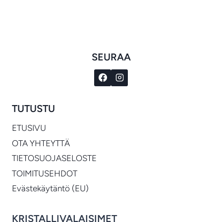
€1,028.00
-
€3,359.00
SEURAA
TUTUSTU
ETUSIVU
OTA YHTEYTTÄ
TIETOSUOJASELOSTE
TOIMITUSEHDOT
Evästekäytäntö (EU)
KRISTALLIVALAISIMET