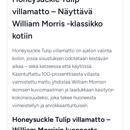
harkittuun
villamatto – Näyttävä
sisustukseen
määrä
William Morris -klassikko
kotiin
Honeysuckle Tulip villamatto on ajaton valinta
kotiin, jossa sisustuksen odotetaan kestävän
aikaa – sekä katseessa että käytössä.
Käsintuftattu 100-prosenttisesta villasta
valmistettu matto yhdistää William Morrisin
ikonisen kuviomaailman ja laadukkaan käsityön
kokonaisuudeksi, joka tekee huoneesta
viimeistellyn ja arvokkaantuntuisen.
Honeysuckle Tulip villamatto –
William Morrisin luonnosta