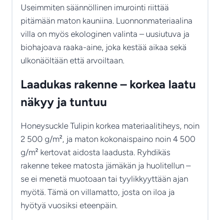
Useimmiten säännöllinen imurointi riittää
pitämään maton kauniina. Luonnonmateriaalina
villa on myös ekologinen valinta – uusiutuva ja
biohajoava raaka-aine, joka kestää aikaa sekä
ulkonäöltään että arvoiltaan.
Laadukas rakenne – korkea laatu
näkyy ja tuntuu
Honeysuckle Tulipin korkea materiaalitiheys, noin
2 500 g/m², ja maton kokonaispaino noin 4 500
g/m² kertovat aidosta laadusta. Ryhdikäs
rakenne tekee matosta jämäkän ja huolitellun –
se ei menetä muotoaan tai tyylikkyyttään ajan
myötä. Tämä on villamatto, josta on iloa ja
hyötyä vuosiksi eteenpäin.