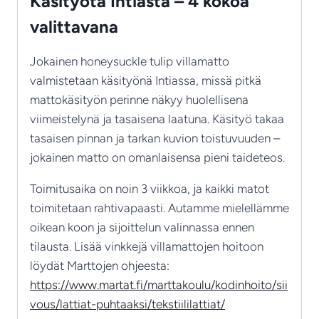
Käsityötä Intiasta – 4 kokoa
valittavana
Jokainen honeysuckle tulip villamatto
valmistetaan käsityönä Intiassa, missä pitkä
mattokäsityön perinne näkyy huolellisena
viimeistelynä ja tasaisena laatuna. Käsityö takaa
tasaisen pinnan ja tarkan kuvion toistuvuuden –
jokainen matto on omanlaisensa pieni taideteos.
Toimitusaika on noin 3 viikkoa, ja kaikki matot
toimitetaan rahtivapaasti. Autamme mielellämme
oikean koon ja sijoittelun valinnassa ennen
tilausta. Lisää vinkkejä villamattojen hoitoon
löydät Marttojen ohjeesta:
https://www.martat.fi/marttakoulu/kodinhoito/sii
vous/lattiat-puhtaaksi/tekstiililattiat/