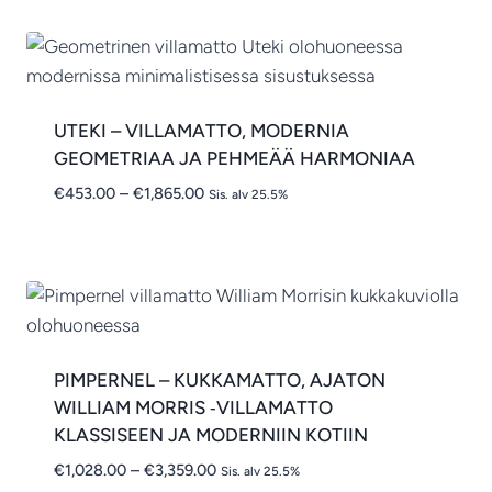
€3,444.00
UTEKI – VILLAMATTO, MODERNIA
GEOMETRIAA JA PEHMEÄÄ HARMONIAA
Hintaluokka:
€
453.00
–
€
1,865.00
Sis. alv 25.5%
€453.00
-
€1,865.00
PIMPERNEL – KUKKAMATTO, AJATON
WILLIAM MORRIS ‑VILLAMATTO
KLASSISEEN JA MODERNIIN KOTIIN
Hintaluokka:
€
1,028.00
–
€
3,359.00
Sis. alv 25.5%