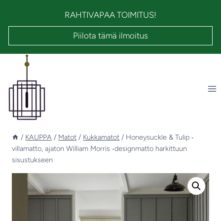
Siirry
RAHTIVAPAA TOIMITUS!
sisältöön
Piilota tämä ilmoitus
/
KAUPPA
/
Matot
/
Kukkamatot
/
Honeysuckle & Tulip ‑
villamatto, ajaton William Morris ‑designmatto harkittuun
sisustukseen