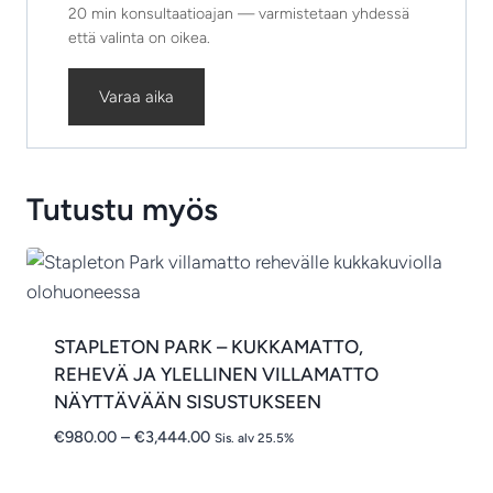
20 min konsultaatioajan — varmistetaan yhdessä
että valinta on oikea.
Varaa aika
Tutustu myös
STAPLETON PARK – KUKKAMATTO,
REHEVÄ JA YLELLINEN VILLAMATTO
NÄYTTÄVÄÄN SISUSTUKSEEN
Hintaluokka:
€
980.00
–
€
3,444.00
Sis. alv 25.5%
€980.00
-