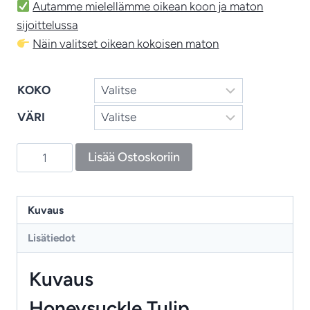
Autamme mielellämme oikean koon ja maton
sijoittelussa
Näin valitset oikean kokoisen maton
KOKO
VÄRI
Honeysuckle
Lisää Ostoskoriin
&
Tulip
‑
Kuvaus
villamatto,
Lisätiedot
ajaton
William
Kuvaus
Morris
‑designmatto
Honeysuckle Tulip