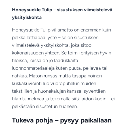
Honeysuckle Tulip – sisustuksen viimeistelevä
yksityiskohta
Honeysuckle Tulip villamatto on enemmän kuin
pelkkä lattiapäällyste – se on sisustuksen
viimeistelevä yksityiskohta, joka sitoo
kokonaisuuden yhteen. Se toimii erityisen hyvin
tiloissa, joissa on jo laadukkaita
luonnonmateriaaleja kuten puuta, pellavaa tai
nahkaa. Maton runsas mutta tasapainoinen
kukkakuviointi luo vuoropuhelun muiden
tekstiilien ja huonekalujen kanssa, syventäen
tilan tunnelmaa ja tekemällä siitä aidon kodin – ei
pelkästään sisustetun huoneen.
Tukeva pohja – pysyy paikallaan