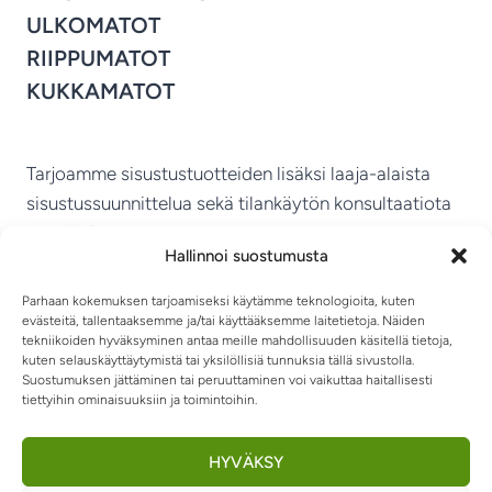
ULKOMATOT
RIIPPUMATOT
KUKKAMATOT
Tarjoamme sisustustuotteiden lisäksi laaja-alaista
sisustussuunnittelua sekä tilankäytön konsultaatiota
ympäri Suomen.
Hallinnoi suostumusta
MIKKELIN VITRIINI KY
Parhaan kokemuksen tarjoamiseksi käytämme teknologioita, kuten
evästeitä, tallentaaksemme ja/tai käyttääksemme laitetietoja. Näiden
tekniikoiden hyväksyminen antaa meille mahdollisuuden käsitellä tietoja,
kuten selauskäyttäytymistä tai yksilöllisiä tunnuksia tällä sivustolla.
Suostumuksen jättäminen tai peruuttaminen voi vaikuttaa haitallisesti
tiettyihin ominaisuuksiin ja toimintoihin.
TIETOSUOJASELOSTE
TOIMITUSEHDOT
OTA YHTEYTTÄ
RIIPPUMATOT JA -TUOLIT
HYVÄKSY