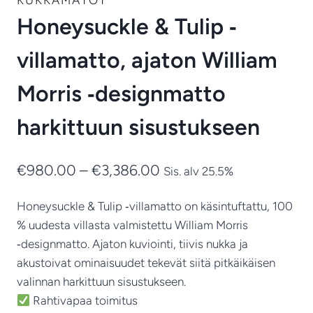
Honeysuckle & Tulip ‑
villamatto, ajaton William
Morris ‑designmatto
harkittuun sisustukseen
Hintaluokka:
€
980.00
–
€
3,386.00
Sis. alv 25.5%
€980.00
Honeysuckle & Tulip ‑villamatto on käsintuftattu, 100
-
% uudesta villasta valmistettu William Morris
€3,386.00
‑designmatto. Ajaton kuviointi, tiivis nukka ja
akustoivat ominaisuudet tekevät siitä pitkäikäisen
valinnan harkittuun sisustukseen.
Rahtivapaa toimitus