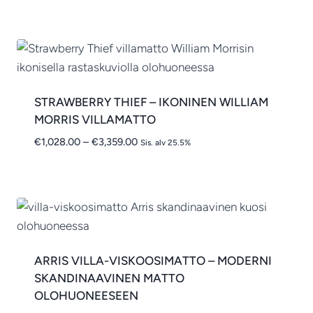
-
€3,501.00
STRAWBERRY THIEF – IKONINEN WILLIAM
MORRIS VILLAMATTO
Hintaluokka:
€
1,028.00
–
€
3,359.00
Sis. alv 25.5%
€1,028.00
-
€3,359.00
ARRIS VILLA-VISKOOSIMATTO – MODERNI
SKANDINAAVINEN MATTO
OLOHUONEESEEN