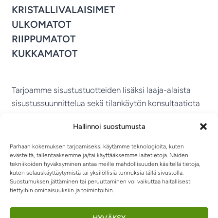
KRISTALLIVALAISIMET
ULKOMATOT
RIIPPUMATOT
KUKKAMATOT
Tarjoamme sisustustuotteiden lisäksi laaja-alaista
sisustussuunnittelua sekä tilankäytön konsultaatiota
ympäri Suomen.
Hallinnoi suostumusta
MIKKELIN VITRIINI KY
Parhaan kokemuksen tarjoamiseksi käytämme teknologioita, kuten
evästeitä, tallentaaksemme ja/tai käyttääksemme laitetietoja. Näiden
tekniikoiden hyväksyminen antaa meille mahdollisuuden käsitellä tietoja,
kuten selauskäyttäytymistä tai yksilöllisiä tunnuksia tällä sivustolla.
Suostumuksen jättäminen tai peruuttaminen voi vaikuttaa haitallisesti
tiettyihin ominaisuuksiin ja toimintoihin.
TIETOSUOJASELOSTE
TOIMITUSEHDOT
OTA YHTEYTTÄ
RIIPPUMATOT JA -TUOLIT
HYVÄKSY