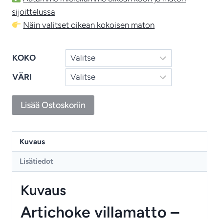
sijoittelussa
Näin valitset oikean kokoisen maton
KOKO
VÄRI
Artichoke
Lisää Ostoskoriin
-
kukkamatto,
käsintuftattu
Kuvaus
villamatto
Lisätiedot
ajattomaan
ja
Kuvaus
harkittuun
sisustukseen
Artichoke villamatto –