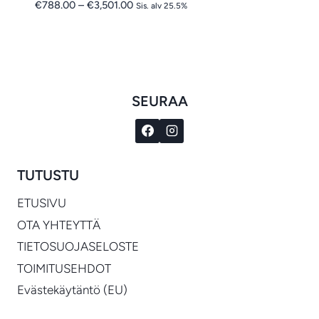
Hintaluokka:
€
788.00
–
€
3,501.00
Sis. alv 25.5%
€788.00
-
€3,501.00
SEURAA
TUTUSTU
ETUSIVU
OTA YHTEYTTÄ
TIETOSUOJASELOSTE
TOIMITUSEHDOT
Evästekäytäntö (EU)