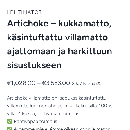
LEHTIMATOT
Artichoke – kukkamatto,
käsintuftattu villamatto
ajattomaan ja harkittuun
sisustukseen
Hintaluokka:
€
1,028.00
–
€
3,553.00
Sis. alv 25.5%
€1,028.00
Artichoke villamatto on laadukas käsintuftattu
-
villamatto luonnonläheisellä kukkakuosilla. 100 %
€3,553.00
villa, 4 kokoa, rahtivapaa toimitus.
Rahtivapaa toimitus
Autamme mielellämme oikean koon ja maton