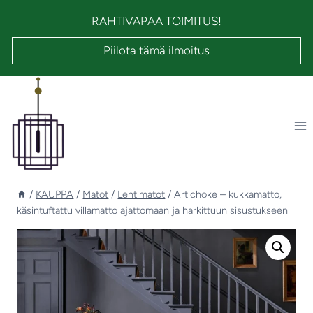
Siirry
RAHTIVAPAA TOIMITUS!
sisältöön
Piilota tämä ilmoitus
/
KAUPPA
/
Matot
/
Lehtimatot
/
Artichoke – kukkamatto,
käsintuftattu villamatto ajattomaan ja harkittuun sisustukseen