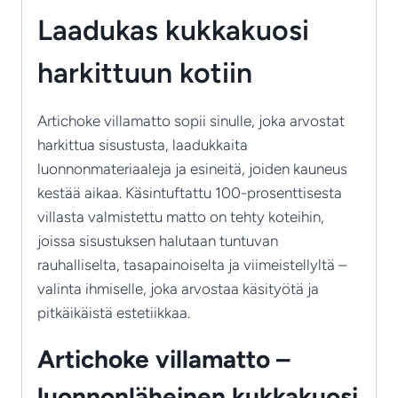
määrä
Laadukas kukkakuosi
harkittuun kotiin
Artichoke villamatto sopii sinulle, joka arvostat
harkittua sisustusta, laadukkaita
luonnonmateriaaleja ja esineitä, joiden kauneus
kestää aikaa. Käsintuftattu 100-prosenttisesta
villasta valmistettu matto on tehty koteihin,
joissa sisustuksen halutaan tuntuvan
rauhalliselta, tasapainoiselta ja viimeistellyltä –
valinta ihmiselle, joka arvostaa käsityötä ja
pitkäikäistä estetiikkaa.
Artichoke villamatto –
luonnonläheinen kukkakuosi