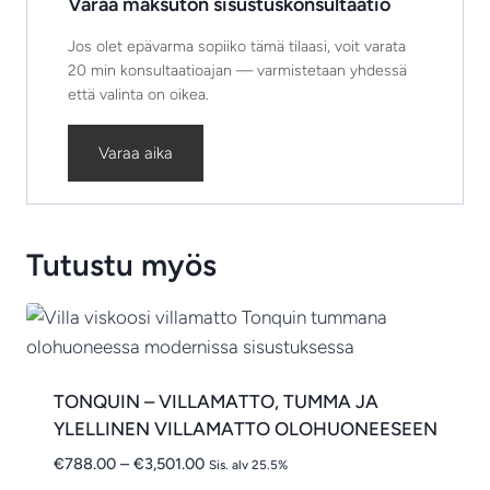
Varaa maksuton sisustuskonsultaatio
Jos olet epävarma sopiiko tämä tilaasi, voit varata
20 min konsultaatioajan — varmistetaan yhdessä
että valinta on oikea.
Varaa aika
Tutustu myös
TONQUIN – VILLAMATTO, TUMMA JA
YLELLINEN VILLAMATTO OLOHUONEESEEN
Hintaluokka:
€
788.00
–
€
3,501.00
Sis. alv 25.5%
€788.00