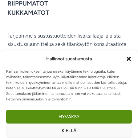
RIIPPUMATOT
KUKKAMATOT
Tarjoamme sisustustuotteiden lisäksi laaja-alaista
sisustussuunnittelua sekä tilankäytön konsultaatiota
ympäri Suomen.
Hallinnoi suostumusta
MIKKELIN VITRIINI KY
Parhaan kokemuksen tarjoamiseksi käytämme teknologioita, kuten
evästeitä, tallentaaksemme ja/tai käyttääksemme laitetietoja. Näiden
tekniikoiden hyväksyminen antaa meille mahdollisuuden käsitellä tietoja,
kuten selauskäyttäytymistä tai yksilöllisiä tunnuksia tällä sivustolla.
Suostumuksen jättäminen tai peruuttaminen voi vaikuttaa haitallisesti
tiettyihin ominaisuuksiin ja toimintoihin.
TIETOSUOJASELOSTE
TOIMITUSEHDOT
OTA YHTEYTTÄ
RIIPPUMATOT JA -TUOLIT
HYVÄKSY
KIELLÄ
0